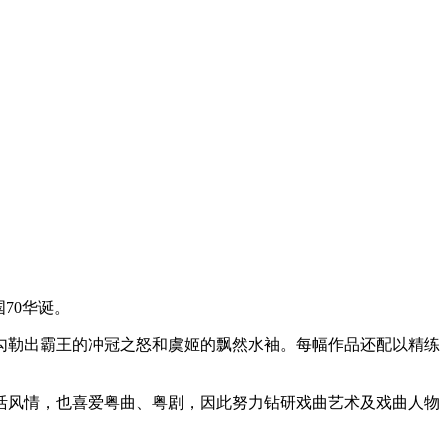
70华诞。
勾勒出霸王的冲冠之怒和虞姬的飘然水袖。每幅作品还配以精练
生活风情，也喜爱粤曲、粤剧，因此努力钻研戏曲艺术及戏曲人物