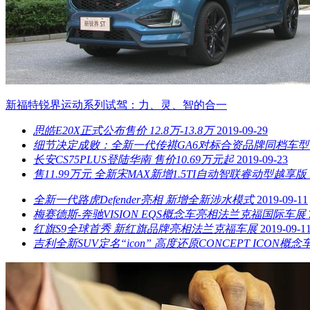
新福特锐界运动系列试驾：力、灵、智的合一
思皓E20X正式公布售价 12.8万-13.8万
2019-09-29
细节决定成败：全新一代传祺GA6对标合资品牌同档车型
长安CS75PLUS登陆华南 售价10.69万元起
2019-09-23
售11.99万元 全新宋MAX新增1.5TI自动智联睿动型越享版
全新一代路虎Defender亮相 新增全新涉水模式
2019-09-11
梅赛德斯-奔驰VISION EQS概念车亮相法兰克福国际车展
红旗S9全球首秀 新红旗品牌亮相法兰克福车展
2019-09-1
吉利全新SUV定名“icon” 高度还原CONCEPT ICON概念