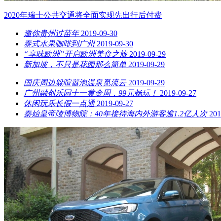
2020年瑞士公共交通将全面实现先出行后付费
邀你贵州过苗年
2019-09-30
泰式水果咖啡到广州
2019-09-30
“享味欧洲”开启欧洲美食之旅
2019-09-29
新加坡，不只是花园那么简单
2019-09-29
国庆周边躲喧嚣泡温泉觅流云
2019-09-29
广州融创乐园十一黄金周，99元畅玩！
2019-09-27
休闲玩乐长假一点通
2019-09-27
秦始皇帝陵博物院：40年接待海内外游客逾1.2亿人次
201