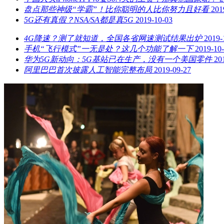
盘点那些神级“学霸”！比你聪明的人比你努力且好看
201
5G还有真假？NSA/SA都是真5G
2019-10-03
4G降速？测了就知道，全国各省网速测试结果出炉
2019-
手机“飞行模式”一无是处？这几个功能了解一下
2019-10
华为5G新动向：5G基站已在生产，没有一个美国零件
20
阿里巴巴首次披露人工智能完整布局
2019-09-27