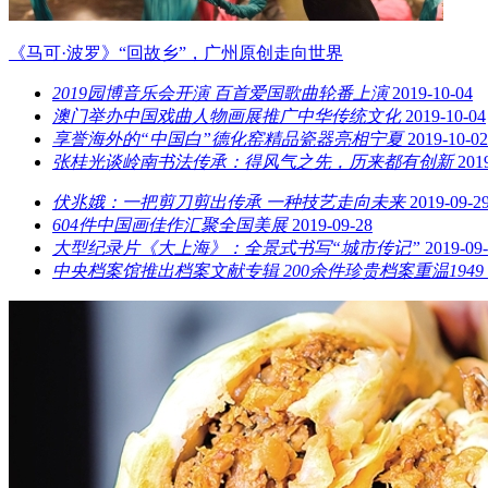
《马可·波罗》“回故乡”，广州原创走向世界
2019园博音乐会开演 百首爱国歌曲轮番上演
2019-10-04
澳门举办中国戏曲人物画展推广中华传统文化
2019-10-04
享誉海外的“中国白”德化窑精品瓷器亮相宁夏
2019-10-02
张桂光谈岭南书法传承：得风气之先，历来都有创新
201
伏兆娥：一把剪刀剪出传承 一种技艺走向未来
2019-09-2
604件中国画佳作汇聚全国美展
2019-09-28
大型纪录片《大上海》：全景式书写“城市传记”
2019-09
中央档案馆推出档案文献专辑 200余件珍贵档案重温1949