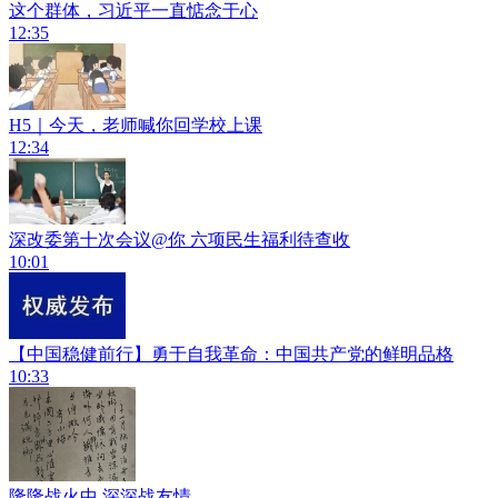
这个群体，习近平一直惦念于心
12:35
H5｜今天，老师喊你回学校上课
12:34
深改委第十次会议@你 六项民生福利待查收
10:01
【中国稳健前行】勇于自我革命：中国共产党的鲜明品格
10:33
隆隆战火中 深深战友情