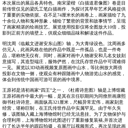
本次展出的展品各具特色。南宋梁楷《白描道君像图》卷是目
前传世仅见的梁氏工笔白描画作，为探讨其早年艺术风格提供
了重要的实物依据。在不足74厘米长的画卷上，画家描绘了九
十余位人物和鬼神形象，铺绘了繁密的背景和故事情节，呈现
了画家精湛的绘画技艺。展览使用投影仪将全图放大10倍，投
影到正前方的墙壁上，供观众细细品味和解读这件作品。
明沈周《临戴文进谢安东山图》轴，为大青绿设色。沈周画多
仿元人，此画风格在他的作品中既是一件孤品，也是一件奇
品，堪称绝无仅有。同时，画家对画中人物谢安和几名女妓刻
意描写，其造型端庄，服饰俨然，在沈氏存世作品中可谓难得
一见。展览以3D动画视频复原图画中山水，等比例放大两倍
投影在文物一侧，使观众有种跟随画中人物游览山水的感觉，
体会到传统中国画可游可居的画中境界。
王原祁是清初画家“四王”之一，《杜甫诗意图》轴是上博馆藏
王原祁画作中最大的一幅，是其在京任职期间为同僚所画康熙
御书杜诗诗意。画面纵高321厘米，尺幅异常宏伟，画家刻意
经营，堪称巨制，在王氏传世作品中实属罕见。由于年久失
修，该图轴入藏上海博物馆时已经无法悬挂。为了文物保护与
合理利用，上海博物馆对此图进行了重新修复装裱,并首次进
行了长达半年的跟踪拍摄，在展厅以视频形式，再次呈现此画