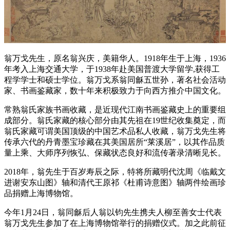
翁万戈先生，原名翁兴庆，美籍华人。1918年生于上海，1936
年考入上海交通大学，于1938年赴美国普渡大学留学,获得工
程学学士和硕士学位。翁万戈系翁同龢五世孙，著名社会活动
家、书画鉴藏家，数十年来积极致力于向西方推介中国文化。
常熟翁氏家族书画收藏，是近现代江南书画鉴藏史上的重要组
成部分。翁氏家藏的核心部分由其先祖在19世纪收集奠定，而
翁氏家藏可谓美国顶级的中国艺术品私人收藏，翁万戈先生将
传承六代的丹青墨宝珍藏在其美国居所“莱溪居”，以其作品质
量上乘、大师序列恢弘、保藏状态良好和流传著录清晰见长。
2018年，翁先生于百岁寿辰之际，特将所藏明代沈周《临戴文
进谢安东山图》轴和清代王原祁《杜甫诗意图》轴两件绘画珍
品捐赠上海博物馆。
今年1月24日，翁同龢后人翁以钧先生携夫人柳至善女士代表
翁万戈先生参加了在上海博物馆举行的捐赠仪式。加之此前征