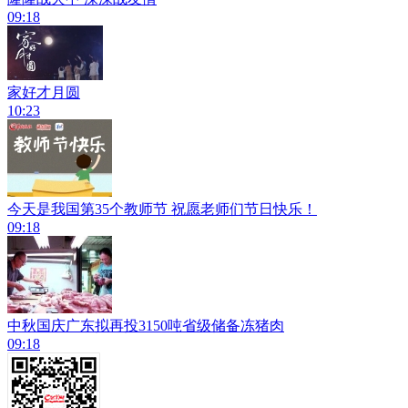
09:18
家好才月圆
10:23
今天是我国第35个教师节 祝愿老师们节日快乐！
09:18
中秋国庆广东拟再投3150吨省级储备冻猪肉
09:18