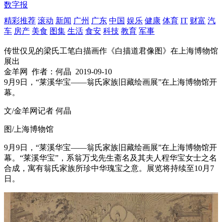
数字报
精彩推荐
滚动
新闻
广州
广东
中国
娱乐
健康
体育
IT
财富
汽
车
房产
美食
图集
生活
食安
科技
教育
军事
传世仅见的梁氏工笔白描画作《白描道君像图》在上海博物馆
展出
金羊网
作者：何晶
2019-09-10
9月9日，“莱溪华宝——翁氏家族旧藏绘画展”在上海博物馆开
幕。
文/金羊网记者 何晶
图/上海博物馆
9月9日，“莱溪华宝——翁氏家族旧藏绘画展”在上海博物馆开
幕。“莱溪华宝”，系翁万戈先生斋名及其夫人程华宝女士之名
合成，寓有翁氏家族所珍中华瑰宝之意。展览将持续至10月7
日。