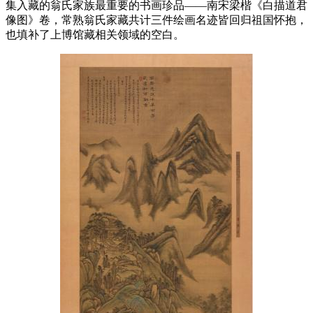
集入藏的翁氏家族最重要的书画珍品——南宋梁楷《白描道君
像图》卷，常熟翁氏家藏共计三件绘画名迹皆回归祖国怀抱，
也填补了上博馆藏相关领域的空白。