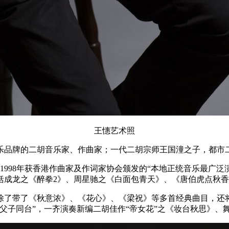
王憓艺术照
乐品牌的二胡音乐家、作曲家；一代二胡宗师王国潼之子，都市
1998年获香港作曲家及作词家协会颁发的“本地正统音乐最广
括成龙之《醉拳2》、周星驰之《白面包青天》、《唐伯虎点秋
除了带了《秋意浓》、《花心》、《梁祝》等多首经典曲目，还
父子同台”，一齐演奏新编二胡佳作“帝女花”之《妆台秋思》、