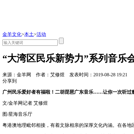
金羊文化
>
本土
>
活动
“大湾区民乐新势力”系列音乐
来源：金羊网
作者：艾修煜
发表时间：2019-08-28 19:21
分享到
广州民乐爱好者有福啦！二胡琵琶广东音乐……让你一次听过
文/金羊网记者 艾修煜
图/星海音乐厅
粤港澳地理毗邻相接，有着文脉相亲的深厚文化内涵。在各地