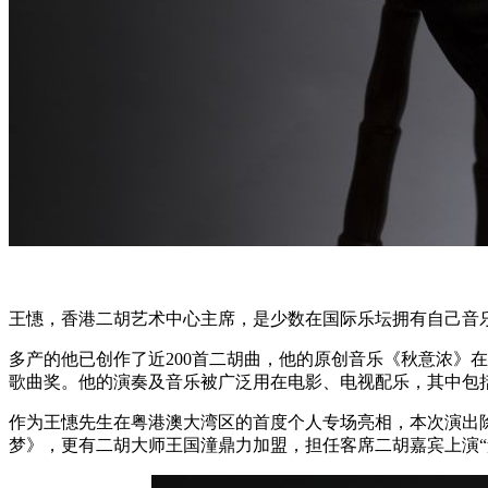
王憓，香港二胡艺术中心主席，是少数在国际乐坛拥有自己音
多产的他已创作了近200首二胡曲，他的原创音乐《秋意浓》在
歌曲奖。他的演奏及音乐被广泛用在电影、电视配乐，其中包
作为王憓先生在粤港澳大湾区的首度个人专场亮相，本次演出
梦》，更有二胡大师王国潼鼎力加盟，担任客席二胡嘉宾上演“