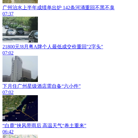
广州治水上半年成绩单出炉 142条河涌重回不黑不臭
07:37
21800元!8月粤A牌个人最低成交价重回"2字头"
07:02
下月住广州星级酒店需自备“六小件”
07:02
“白鹿”挟风带雨后 高温天气“卷土重来”
06:42