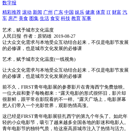
数字报
精彩推荐
滚动
新闻
广州
广东
中国
娱乐
健康
体育
IT
财富
汽
车
房产
美食
图集
生活
食安
科技
教育
军事
艺术，赋予城市文化温度
人民日报
作者：原韬雄
2019-08-27
让大众文化需求与本地受众互动结合起来，不仅是电影节发展
的必修课，也是城市文化发展的必修课
艺术，赋予城市文化温度(一线视角)
让大众文化需求与本地受众互动结合起来，不仅是电影节发展
的必修课，也是城市文化发展的必修课
前不久，FIRST青年电影展的参赛影片在青海西宁免费放映。
一位大叔和妻子每晚都来：“露天电影的形式很怀旧，影片却
很新鲜，跟平常在影院看的不一样。”露天广场上，电影屏幕
把人们带入一个光影世界，观影热情高涨。
这已经是FIRST青年电影展驻扎西宁的第九个年头了。如此年
轻的小众电影节，吸引了越来越多全国各地的影迷和电影人。
青年电影节的独特气质，给这座高原城市注入了热情与活力。