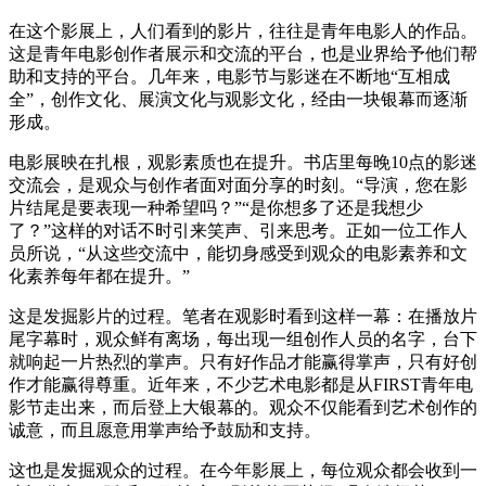
在这个影展上，人们看到的影片，往往是青年电影人的作品。
这是青年电影创作者展示和交流的平台，也是业界给予他们帮
助和支持的平台。几年来，电影节与影迷在不断地“互相成
全”，创作文化、展演文化与观影文化，经由一块银幕而逐渐
形成。
电影展映在扎根，观影素质也在提升。书店里每晚10点的影迷
交流会，是观众与创作者面对面分享的时刻。“导演，您在影
片结尾是要表现一种希望吗？”“是你想多了还是我想少
了？”这样的对话不时引来笑声、引来思考。正如一位工作人
员所说，“从这些交流中，能切身感受到观众的电影素养和文
化素养每年都在提升。”
这是发掘影片的过程。笔者在观影时看到这样一幕：在播放片
尾字幕时，观众鲜有离场，每出现一组创作人员的名字，台下
就响起一片热烈的掌声。只有好作品才能赢得掌声，只有好创
作才能赢得尊重。近年来，不少艺术电影都是从FIRST青年电
影节走出来，而后登上大银幕的。观众不仅能看到艺术创作的
诚意，而且愿意用掌声给予鼓励和支持。
这也是发掘观众的过程。在今年影展上，每位观众都会收到一