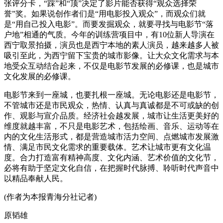
张评分卡，“踩”和“顶”决定了影片能否获得“观众选择荣
誉”奖。如果说创作者们是“用电影投入观众”，而观众们就
是“用自己投入电影”。而要发掘观众，就要寻找与电影节“落
户地”相通的气质。今年的训练营项目中，有10位新人导演在
西宁取景拍摄，演员也是西宁本地的素人演员，越来越多人被
吸引至此，为西宁留下宝贵的城市影像。让大众文化需求与本
地受众互动结合起来，不仅是电影节发展的必修课，也是城市
文化发展的必修课。
电影节来到一座城，也要扎根一座城。无论电影还是电影节，
不管城市还是市民观众，热情、认真与真诚都是不可或缺的创
作、观影与宣介品质。经济社会越发展，城市让生活更美好的
维度就越丰富，不只是电影艺术，包括绘画、音乐、运动等在
内的文化生活形式，都是营造城市活力空间、点燃城市发展激
情、满足市民文化需求的重要载体。艺术让城市更有文化温
度。合力打造富有精神高度、文化内涵、艺术价值的文化节，
必将有助于坚定文化自信，在把握时代脉搏、聆听时代声音中
以精品奉献人民。
(作者为本报青海分社记者)
原韬雄