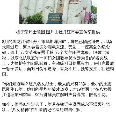
杨子荣烈士陵园 图片由牡丹江市委宣传部提供
8月的黑龙江省牡丹江市乌斯浑河畔，暑热已悄然退去，几场
大雨过后，河水卷着泥沙湍急东流。旁边，一座高耸的纪念
碑，碑上“八女英魂光照千秋”八个大字庄严肃穆。1938年深
秋，以东北抗联五军一师妇女团教导员冷云为首的8名女战
士，为掩护主力部队转移，主动吸引日伪军火力，在打完最后
一颗子弹后，面对日伪军逼降，誓死不屈，挽臂投江，壮烈殉
国。
“你们知道吗？这八名女战士，最大的只有23岁，最小的王惠
民刚刚13岁，她们的平均年龄才19岁，才19岁啊！”在八女投
江遗址陈列馆里，90后讲解员讲解时声音高亢，眼含泪花。
如今，整整81年过去了，岁月在铭记中凝固成永不泯灭的悲
壮，“八女精神”在生者的记忆深处熠熠生辉。