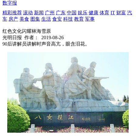
数字报
精彩推荐
滚动
新闻
广州
广东
中国
娱乐
健康
体育
IT
财富
汽
车
房产
美食
图集
生活
食安
科技
教育
军事
红色文化闪耀林海雪原
光明日报
作者：
2019-08-26
90后讲解员讲解时声音高亢，眼含泪花。