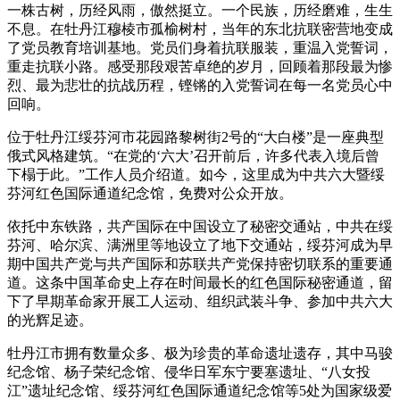
一株古树，历经风雨，傲然挺立。一个民族，历经磨难，生生
不息。在牡丹江穆棱市孤榆树村，当年的东北抗联密营地变成
了党员教育培训基地。党员们身着抗联服装，重温入党誓词，
重走抗联小路。感受那段艰苦卓绝的岁月，回顾着那段最为惨
烈、最为悲壮的抗战历程，铿锵的入党誓词在每一名党员心中
回响。
位于牡丹江绥芬河市花园路黎树街2号的“大白楼”是一座典型
俄式风格建筑。“在党的‘六大’召开前后，许多代表入境后曾
下榻于此。”工作人员介绍道。如今，这里成为中共六大暨绥
芬河红色国际通道纪念馆，免费对公众开放。
依托中东铁路，共产国际在中国设立了秘密交通站，中共在绥
芬河、哈尔滨、满洲里等地设立了地下交通站，绥芬河成为早
期中国共产党与共产国际和苏联共产党保持密切联系的重要通
道。这条中国革命史上存在时间最长的红色国际秘密通道，留
下了早期革命家开展工人运动、组织武装斗争、参加中共六大
的光辉足迹。
牡丹江市拥有数量众多、极为珍贵的革命遗址遗存，其中马骏
纪念馆、杨子荣纪念馆、侵华日军东宁要塞遗址、“八女投
江”遗址纪念馆、绥芬河红色国际通道纪念馆等5处为国家级爱