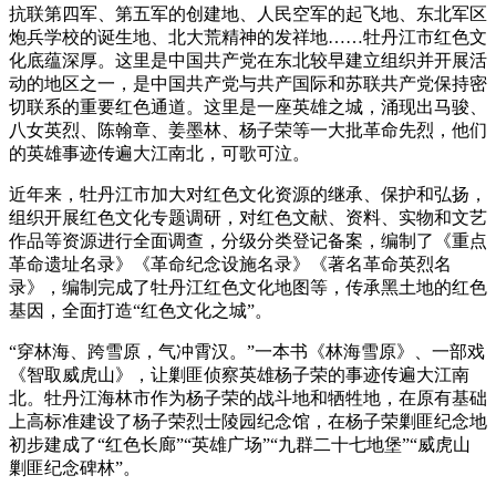
抗联第四军、第五军的创建地、人民空军的起飞地、东北军区
炮兵学校的诞生地、北大荒精神的发祥地……牡丹江市红色文
化底蕴深厚。这里是中国共产党在东北较早建立组织并开展活
动的地区之一，是中国共产党与共产国际和苏联共产党保持密
切联系的重要红色通道。这里是一座英雄之城，涌现出马骏、
八女英烈、陈翰章、姜墨林、杨子荣等一大批革命先烈，他们
的英雄事迹传遍大江南北，可歌可泣。
近年来，牡丹江市加大对红色文化资源的继承、保护和弘扬，
组织开展红色文化专题调研，对红色文献、资料、实物和文艺
作品等资源进行全面调查，分级分类登记备案，编制了《重点
革命遗址名录》《革命纪念设施名录》《著名革命英烈名
录》，编制完成了牡丹江红色文化地图等，传承黑土地的红色
基因，全面打造“红色文化之城”。
“穿林海、跨雪原，气冲霄汉。”一本书《林海雪原》、一部戏
《智取威虎山》，让剿匪侦察英雄杨子荣的事迹传遍大江南
北。牡丹江海林市作为杨子荣的战斗地和牺牲地，在原有基础
上高标准建设了杨子荣烈士陵园纪念馆，在杨子荣剿匪纪念地
初步建成了“红色长廊”“英雄广场”“九群二十七地堡”“威虎山
剿匪纪念碑林”。