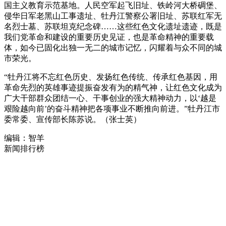
国主义教育示范基地。人民空军起飞旧址、铁岭河大桥碉堡、
侵华日军老黑山工事遗址、牡丹江警察公署旧址、苏联红军无
名烈士墓、苏联坦克纪念碑……这些红色文化遗址遗迹，既是
我们党革命和建设的重要历史见证，也是革命精神的重要载
体，如今已固化出独一无二的城市记忆，闪耀着与众不同的城
市荣光。
“牡丹江将不忘红色历史、发扬红色传统、传承红色基因，用
革命先烈的英雄事迹提振奋发有为的精气神，让红色文化成为
广大干部群众团结一心、干事创业的强大精神动力，以‘越是
艰险越向前’的奋斗精神把各项事业不断推向前进。”牡丹江市
委常委、宣传部长陈苏说。（张士英）
编辑：智羊
新闻排行榜