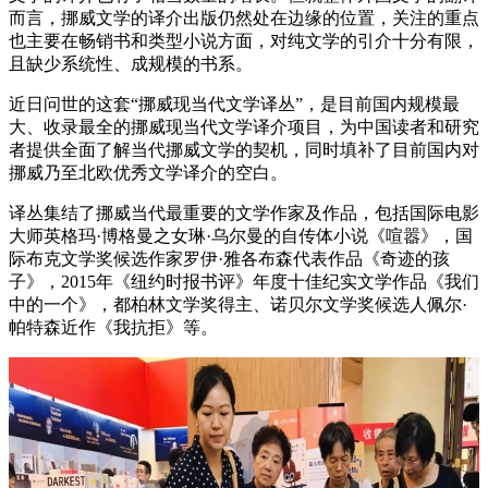
而言，挪威文学的译介出版仍然处在边缘的位置，关注的重点
也主要在畅销书和类型小说方面，对纯文学的引介十分有限，
且缺少系统性、成规模的书系。
近日问世的这套“挪威现当代文学译丛”，是目前国内规模最
大、收录最全的挪威现当代文学译介项目，为中国读者和研究
者提供全面了解当代挪威文学的契机，同时填补了目前国内对
挪威乃至北欧优秀文学译介的空白。
译丛集结了挪威当代最重要的文学作家及作品，包括国际电影
大师英格玛·博格曼之女琳·乌尔曼的自传体小说《喧嚣》，国
际布克文学奖候选作家罗伊·雅各布森代表作品《奇迹的孩
子》，2015年《纽约时报书评》年度十佳纪实文学作品《我们
中的一个》，都柏林文学奖得主、诺贝尔文学奖候选人佩尔·
帕特森近作《我抗拒》等。