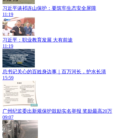
习近平谈祁连山保护：要筑牢生态安全屏障
11:19
习近平：职业教育发展 大有前途
11:19
总书记关心的百姓身边事｜百万河长，护水长清
15:59
广州纪监委出新规保护鼓励实名举报 奖励最高20万
09:07