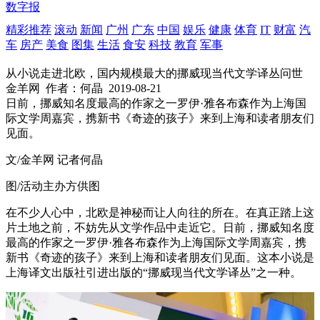
数字报
精彩推荐
滚动
新闻
广州
广东
中国
娱乐
健康
体育
IT
财富
汽
车
房产
美食
图集
生活
食安
科技
教育
军事
从小说走进北欧，国内规模最大的挪威现当代文学译丛问世
金羊网
作者：何晶
2019-08-21
日前，挪威知名度最高的作家之一罗伊·雅各布森作为上海国
际文学周嘉宾，携新书《奇迹的孩子》来到上海和读者朋友们
见面。
文/金羊网 记者何晶
图/活动主办方供图
在不少人心中，北欧是神秘而让人向往的所在。在真正踏上这
片土地之前，不妨先从文学作品中走近它。日前，挪威知名度
最高的作家之一罗伊·雅各布森作为上海国际文学周嘉宾，携
新书《奇迹的孩子》来到上海和读者朋友们见面。这本小说是
上海译文出版社引进出版的“挪威现当代文学译丛”之一种。