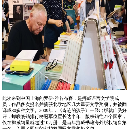
此次来到中国上海的罗伊·雅各布森，是挪威语言文学院成
员，作品多次提名并摘获北欧地区几大重要文学奖项，并被翻
译成30多种文字。2009年，《奇迹的孩子》一经出版就广受好
评，蝉联畅销排行榜冠军位置长达半年，版权销往21个国家，
仅在挪威销量就超过10万册，是当年挪威书籍海外版权销售第
一名，入围了同年的都柏林国际文学奖短名单。