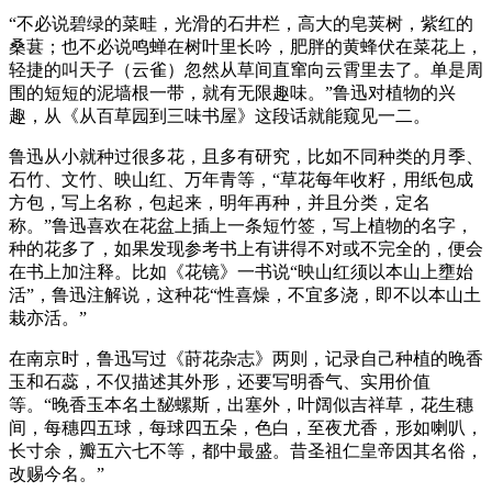
“不必说碧绿的菜畦，光滑的石井栏，高大的皂荚树，紫红的
桑葚；也不必说鸣蝉在树叶里长吟，肥胖的黄蜂伏在菜花上，
轻捷的叫天子（云雀）忽然从草间直窜向云霄里去了。单是周
围的短短的泥墙根一带，就有无限趣味。”鲁迅对植物的兴
趣，从《从百草园到三味书屋》这段话就能窥见一二。
鲁迅从小就种过很多花，且多有研究，比如不同种类的月季、
石竹、文竹、映山红、万年青等，“草花每年收籽，用纸包成
方包，写上名称，包起来，明年再种，并且分类，定名
称。”鲁迅喜欢在花盆上插上一条短竹签，写上植物的名字，
种的花多了，如果发现参考书上有讲得不对或不完全的，便会
在书上加注释。比如《花镜》一书说“映山红须以本山上壅始
活”，鲁迅注解说，这种花“性喜燥，不宜多浇，即不以本山土
栽亦活。”
在南京时，鲁迅写过《莳花杂志》两则，记录自己种植的晚香
玉和石蕊，不仅描述其外形，还要写明香气、实用价值
等。“晚香玉本名土馝螺斯，出塞外，叶阔似吉祥草，花生穗
间，每穗四五球，每球四五朵，色白，至夜尤香，形如喇叭，
长寸余，瓣五六七不等，都中最盛。昔圣祖仁皇帝因其名俗，
改赐今名。”