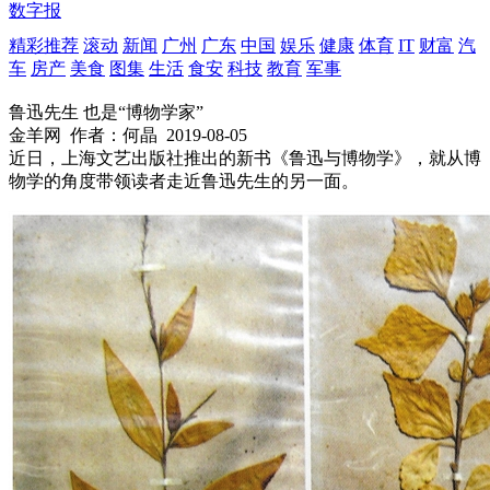
数字报
精彩推荐
滚动
新闻
广州
广东
中国
娱乐
健康
体育
IT
财富
汽
车
房产
美食
图集
生活
食安
科技
教育
军事
鲁迅先生 也是“博物学家”
金羊网
作者：何晶
2019-08-05
近日，上海文艺出版社推出的新书《鲁迅与博物学》，就从博
物学的角度带领读者走近鲁迅先生的另一面。