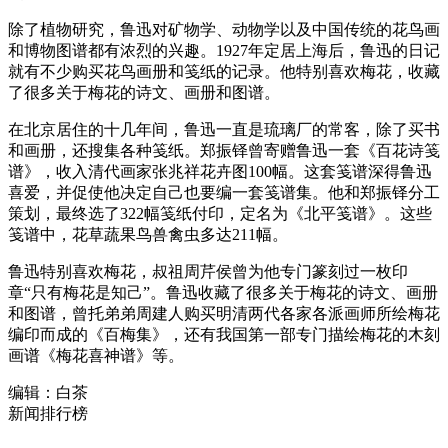
除了植物研究，鲁迅对矿物学、动物学以及中国传统的花鸟画
和博物图谱都有浓烈的兴趣。1927年定居上海后，鲁迅的日记
就有不少购买花鸟画册和笺纸的记录。他特别喜欢梅花，收藏
了很多关于梅花的诗文、画册和图谱。
在北京居住的十几年间，鲁迅一直是琉璃厂的常客，除了买书
和画册，还搜集各种笺纸。郑振铎曾寄赠鲁迅一套《百花诗笺
谱》，收入清代画家张兆祥花卉图100幅。这套笺谱深得鲁迅
喜爱，并促使他决定自己也要编一套笺谱集。他和郑振铎分工
策划，最终选了322幅笺纸付印，定名为《北平笺谱》。这些
笺谱中，花草蔬果鸟兽禽虫多达211幅。
鲁迅特别喜欢梅花，叔祖周芹侯曾为他专门篆刻过一枚印
章“只有梅花是知己”。鲁迅收藏了很多关于梅花的诗文、画册
和图谱，曾托弟弟周建人购买明清两代各家各派画师所绘梅花
编印而成的《百梅集》，还有我国第一部专门描绘梅花的木刻
画谱《梅花喜神谱》等。
编辑：白茶
新闻排行榜