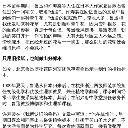
日本留学期间，鲁迅和许寿裳等人住在日本大作家夏目漱石曾
住过的一间宅院，取名“伍舍”。许寿裳在回忆鲁迅的文章中提
到他们一起种牵牛花，“伍舍的庭院既广，隙地又多，鲁迅和
我便发动来种花草，尤其是朝颜即牵牛花，因为变种很多，花
的颜色和形状，真是千奇百怪。每当晓风拂拂，晨露湛湛，朝
颜的笑口齐开，作拍拍的声响，大有天国乐园去人不远之感。
傍晚浇水，把已经开过的花蒂一一摘去，那么以后的花轮便会
维持原样，不会减小。”
只用旧报纸，也能做出好标本
如今，北京鲁迅博物馆陈列室还保存着鲁迅亲手制作的植物标
本。
1909年夏天，鲁迅从日本归来后，在杭州浙江两级师范学院担
任初级化学和优级生理学教员，兼任植物学翻译，课余时间经
常带学生去采集植物标本。其后，在绍兴府中学堂担任教务长
时，鲁迅教授博物学和生理学课程。
许寿裳在《我所认识的鲁迅》文章中写道：“他在杭州时，星
期日喜欢和同事出去采集植物标本，徘徊于吴山圣水之间，不
是为游赏而是为科学研究。每次看他满载而归，接着做整理、