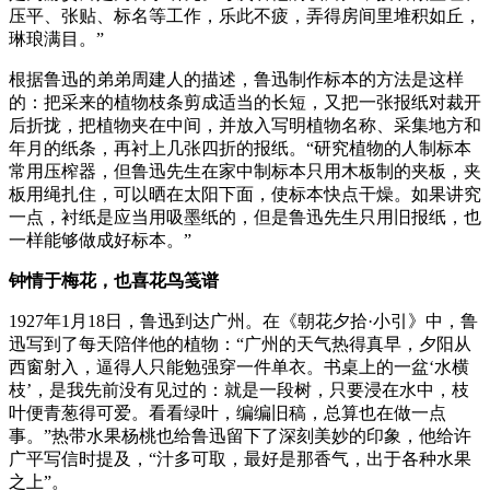
压平、张贴、标名等工作，乐此不疲，弄得房间里堆积如丘，
琳琅满目。”
根据鲁迅的弟弟周建人的描述，鲁迅制作标本的方法是这样
的：把采来的植物枝条剪成适当的长短，又把一张报纸对裁开
后折拢，把植物夹在中间，并放入写明植物名称、采集地方和
年月的纸条，再衬上几张四折的报纸。“研究植物的人制标本
常用压榨器，但鲁迅先生在家中制标本只用木板制的夹板，夹
板用绳扎住，可以晒在太阳下面，使标本快点干燥。如果讲究
一点，衬纸是应当用吸墨纸的，但是鲁迅先生只用旧报纸，也
一样能够做成好标本。”
钟情于梅花，也喜花鸟笺谱
1927年1月18日，鲁迅到达广州。在《朝花夕拾·小引》中，鲁
迅写到了每天陪伴他的植物：“广州的天气热得真早，夕阳从
西窗射入，逼得人只能勉强穿一件单衣。书桌上的一盆‘水横
枝’，是我先前没有见过的：就是一段树，只要浸在水中，枝
叶便青葱得可爱。看看绿叶，编编旧稿，总算也在做一点
事。”热带水果杨桃也给鲁迅留下了深刻美妙的印象，他给许
广平写信时提及，“汁多可取，最好是那香气，出于各种水果
之上”。