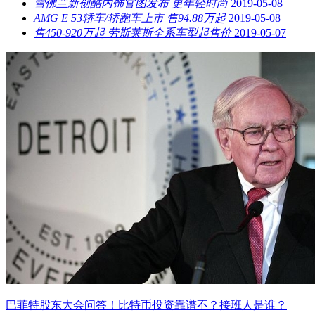
雪佛兰新创酷内饰官图发布 更年轻时尚
2019-05-08
AMG E 53轿车/轿跑车上市 售94.88万起
2019-05-08
售450-920万起 劳斯莱斯全系车型起售价
2019-05-07
巴菲特股东大会问答！比特币投资靠谱不？接班人是谁？