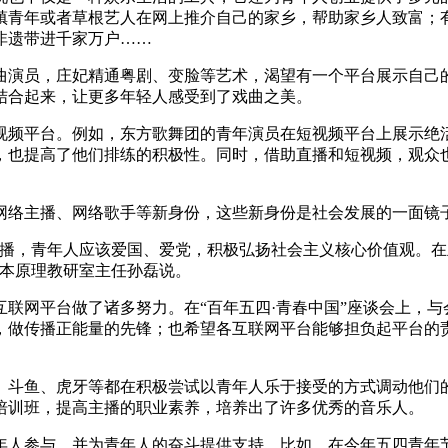
镇青年或者草根艺人在网上推介自己的家乡，帮助家乡人致富；
非遗带进千家万户……
曲演员，庄妃精通粤剧、变脸等艺术，渴望有一个平台展示自己
结合起来，让更多年轻人感受到了戏曲之美。
视频平台。例如，东方歌舞团的青年演员在短视频平台上展示绝
，也提高了他们排练的积极性。同时，借助直播和短视频，观众
网络主播、网络歌手等新身份，这些新身份是社会发展的一面镜
主播，青年人应该爱国、爱党，积极弘扬社会主义核心价值观。
基本原理教研室主任孙磊说。
联网平台做了诸多努力。在“百年五四·青春中国”座谈会上，
，做传播正能量的先锋；也希望各互联网平台能够担负起平台的
、斗鱼、虎牙等都在积极尝试以青年人乐于接受的方式调动他们
培训班，提高主播的职业素养，培养出了许多优秀的音乐人。
年人参与，并为青年人的奋斗提供支持。比如，在今年五四青年