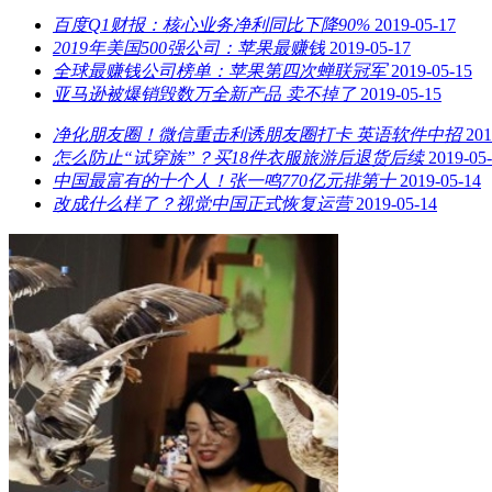
百度Q1财报：核心业务净利同比下降90%
2019-05-17
2019年美国500强公司：苹果最赚钱
2019-05-17
全球最赚钱公司榜单：苹果第四次蝉联冠军
2019-05-15
亚马逊被爆销毁数万全新产品 卖不掉了
2019-05-15
净化朋友圈！微信重击利诱朋友圈打卡 英语软件中招
201
怎么防止“试穿族”？买18件衣服旅游后退货后续
2019-05
中国最富有的十个人！张一鸣770亿元排第十
2019-05-14
改成什么样了？视觉中国正式恢复运营
2019-05-14