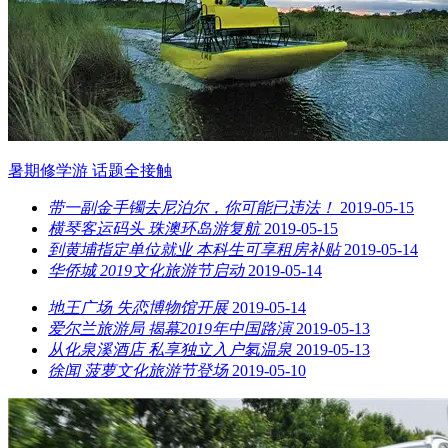
暑期修学游 话题全接触
带一副金手镯去尼泊尔，你可能已违法！
2019-05-15
横琴客运码头 珠澳环岛游复航
2019-05-15
到黄埔指定单位就业 本科生可享租房补贴
2019-05-14
华侨城 2019文化旅游节启动
2019-05-14
地王广场 失恋博物馆开展
2019-05-14
爱尔兰旅游局 揭幕2019年中国路演
2019-05-13
从化泉溪酒店 私享独立入户氡温泉
2019-05-13
徐闻 菠萝文化旅游节登场
2019-05-10