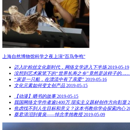
上海自然博物馆科学之夜上演“百鸟争鸣”
迈入IP粉丝文化新时代，网络文学进入下半场
2019-05-19
没想到艺术家笔下的“世界长寿之乡”竟然是这样子的……
“家是一只船，在漂流中有了亲爱”
2019-05-16
文化元素如何变文创产品
2019-05-15
【动漫】晒书的故事
2019-05-15
我国网络文学作者逾1400万 现实主义题材创作方向彰显
2
焦虑找不到人生目标和意义？这本书教你学会探索内心
2
奠君清泪到黄泉——悼念李炜教授
2019-05-09