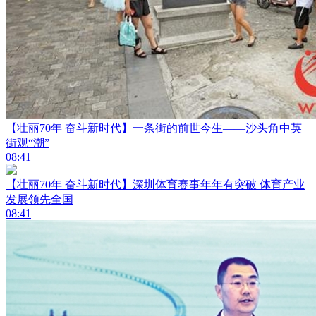
【壮丽70年 奋斗新时代】一条街的前世今生——沙头角中英
街观“潮”
08:41
【壮丽70年 奋斗新时代】深圳体育赛事年年有突破 体育产业
发展领先全国
08:41