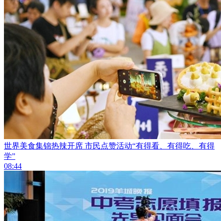
世界美食集锦热辣开席 市民点赞活动“有得看、有得吃、有得
学”
08:44