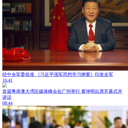
经中央军委批准 《习近平强军思想学习纲要》印发全军
16:41
首届粤港澳大湾区媒体峰会在广州举行 黄坤明出席开幕式并
讲话
08:44