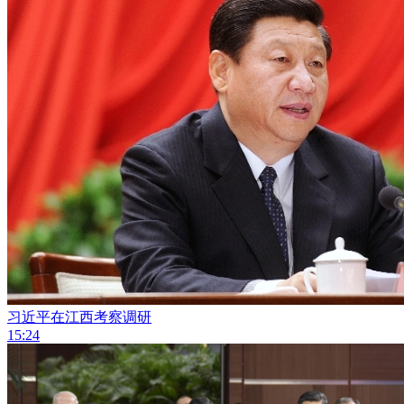
习近平在江西考察调研
15:24