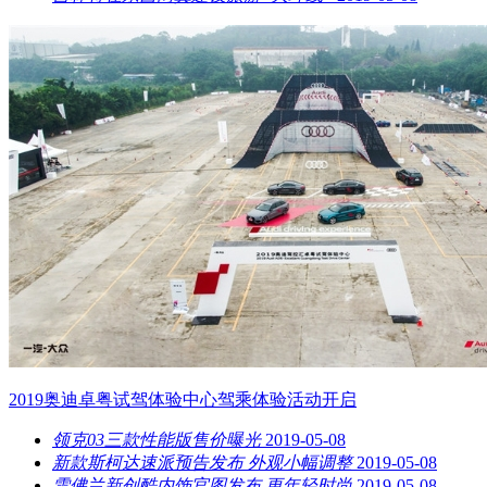
​2019奥迪卓粤试驾体验中心驾乘体验活动开启
领克03三款性能版售价曝光
2019-05-08
新款斯柯达速派预告发布 外观小幅调整
2019-05-08
雪佛兰新创酷内饰官图发布 更年轻时尚
2019-05-08