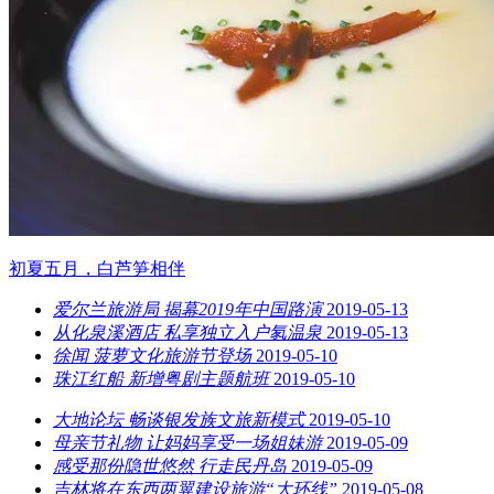
初夏五月，白芦笋相伴
爱尔兰旅游局 揭幕2019年中国路演
2019-05-13
从化泉溪酒店 私享独立入户氡温泉
2019-05-13
徐闻 菠萝文化旅游节登场
2019-05-10
珠江红船 新增粤剧主题航班
2019-05-10
大地论坛 畅谈银发族文旅新模式
2019-05-10
母亲节礼物 让妈妈享受一场姐妹游
2019-05-09
感受那份隐世悠然 行走民丹岛
2019-05-09
吉林将在东西两翼建设旅游“大环线”
2019-05-08