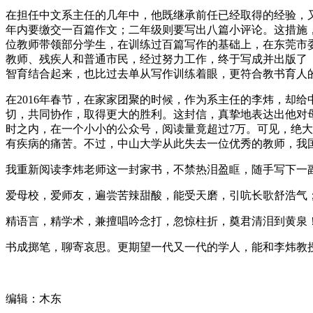
在担任中文系主任的几年中，他既继承前任已经取得的经验，又
年内要缴交一百篇作文；二年级则要写出八篇小评论。这措施
位教师带领部分学生，在训练过百篇写作的基础上，在东莞市
教师、残疾人和普通市民，经过努力工作，终于写成并出版了
智育结合起来，也比过去单从写作训练着眼，更符合教书育人
在2016年春节，在家家团聚的时候，作为系主任的李炜，却
切，共同协作，取得更大的胜利。这封信，真挚地表达出他对
时之内，在一个小小的公众号，阅读量竟超过7万。可见，绝
有疾病的痛苦。不过，中山大学从此失去一位优秀的教师，我
我重新阅读李炜老师这一封家书，不禁热泪盈眶，随手写下一
爱母校，爱师友，遍尝苦辣甜酸，能受天磨，引吭长歌舒浩气
精语言，精学术，兼擅唱吟念打，忽惊柱折，奠君清泪到黄泉
书成掷笔，聊寄哀思。更期望一代又一代的学人，能和李炜教
编辑：木东