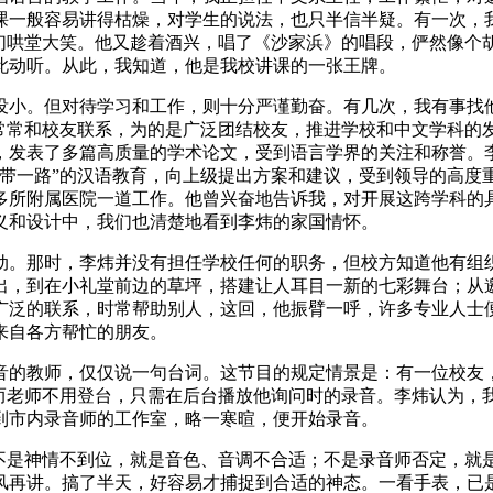
课一般容易讲得枯燥，对学生的说法，也只半信半疑。有一次，
友们哄堂大笑。他又趁着酒兴，唱了《沙家浜》的唱段，俨然像个
此动听。从此，我知道，他是我校讲课的一张王牌。
没小。但对待学习和工作，则十分严谨勤奋。有几次，我有事找
他常常和校友联系，为的是广泛团结校友，推进学校和中文学科的
，发表了多篇高质量的学术论文，受到语言学界的关注和称誉。
一带一路”的汉语教育，向上级提出方案和建议，受到领导的高度
多所附属医院一道工作。他曾兴奋地告诉我，对开展这跨学科的
义和设计中，我们也清楚地看到李炜的家国情怀。
祝活动。那时，李炜并没有担任学校任何的职务，但校方知道他有
出，到在小礼堂前边的草坪，搭建让人耳目一新的七彩舞台；从
广泛的联系，时常帮助别人，这回，他振臂一呼，许多专业人士
来自各方帮忙的朋友。
音的教师，仅仅说一句台词。这节目的规定情景是：有一位校友
，而老师不用登台，只需在后台播放他询问时的录音。李炜认为，
到市内录音师的工作室，略一寒暄，便开始录音。
，不是神情不到位，就是音色、音调不合适；不是录音师否定，就
风再讲。搞了半天，好容易才捕捉到合适的神态。一看手表，已