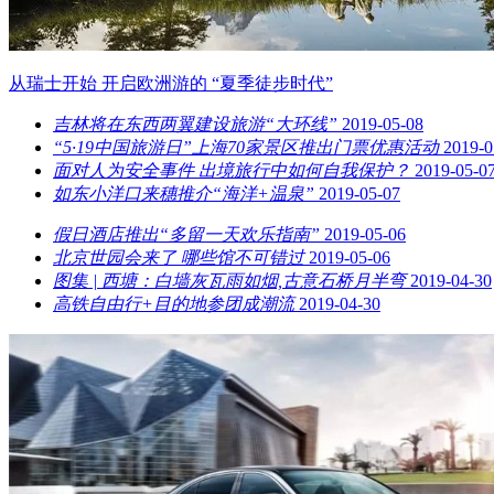
从瑞士开始 开启欧洲游的 “夏季徒步时代”
吉林将在东西两翼建设旅游“大环线”
2019-05-08
“5·19中国旅游日”上海70家景区推出门票优惠活动
2019-0
面对人为安全事件 出境旅行中如何自我保护？
2019-05-0
如东小洋口来穗推介“海洋+温泉”
2019-05-07
假日酒店推出“多留一天欢乐指南”
2019-05-06
北京世园会来了 哪些馆不可错过
2019-05-06
图集 | 西塘：白墙灰瓦雨如烟,古意石桥月半弯
2019-04-30
高铁自由行+目的地参团成潮流
2019-04-30