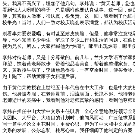
头。我真不高兴了，埋怨了他几句。李炜说：“黄天老师，您
看到他大大咧咧的样子，总是嘱咐他要认真做事。这一回，倒
便，其实做人做事，很认真，很负责。这一回，我看到了他细
校争光！当时，人们一致对校庆晚会表示满意，都认为校庆活
别看李炜爱说爱唱，有时甚至嬉皮笑脸，但是，他非常注意继
导，他不知替多少学生，解决了多少工作和生活的问题，在假
视为兄长。所以，大家都喊他为“炜哥”。哪里出现炜哥，哪里
李炜对待老师，又是十分尊敬的。前几年，兰州大学语言学家
拜望，扶着黄老师散步，带着他品尝美食，帮着他整理家务。
来，黄教授生病了，李炜焦急得很，一有空余时间，便买食物
跑上跑下，帮助黄家子女料理后事。
由于黄伯荣教授在上世纪五十年代曾在中大工作，也是中大的
伤。他身披孝服，在老师灵前，泪流满面，长跪不起。他待老
老师逝世的哀痛中，我看到他对老师真挚的感情，看到他尊师
李炜在担任中山大学中文系主任以后，全心全意地做好领导全
大团队、大平台、大项目的计划时，他闻风而动，广泛征求系
写一篇学术论文更花时间，更费心思。但为了中大和中文系的
文系的发展，公尔忘私，耗尽心血。我仔细阅了他制定的方案