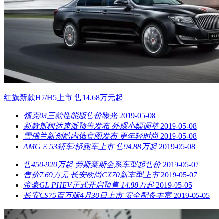
红旗新款H7/H5上市 售14.68万元起
领克03三款性能版售价曝光
2019-05-08
新款斯柯达速派预告发布 外观小幅调整
2019-05-08
雪佛兰新创酷内饰官图发布 更年轻时尚
2019-05-08
AMG E 53轿车/轿跑车上市 售94.88万起
2019-05-08
售450-920万起 劳斯莱斯全系车型起售价
2019-05-07
售价7.69万元 长安欧尚CX70新车型上市
2019-05-07
帝豪GL PHEV正式开启预售 14.88万起
2019-05-05
长安CS75百万版4月30日上市 安全配备丰富
2019-05-05