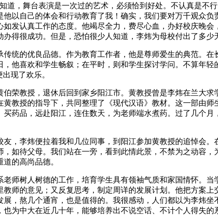
也知道，舞台表演是一次过的艺术，必须恰到好处。不认真是不行
是他以自己的体会和行动教育了我！确实，我们要对万千观众负
心如发认真工作的态度。他竭尽全力，费尽心血，办好校庆晚会
动办得很成功。但是，恐怕很少人知道，李炜为母校付出了多少
承传统的优良品德。作为教育工作者，他是尊师爱生的典范。在
日，他喜欢和学生畅叙；在平时，则和学生探讨学问。不算年轻
便出现了欢乐。
黄伯荣教授，退休后回到家乡阳江市。黄教授曾是李炜在兰大求
在黄教授的指导下，共同整理了《现代汉语》教材。这一部由师
、买药品，远赴阳江，连住数天，为老师端水煮药。过了几个月
校友，李炜便拉着我和几位同事，到阳江参加黄教授的追悼会。
师，如待父母。我们站在一旁，看到此情此景，不禁为之动容，
重道的高尚品德。
系老师树人树德的工作，培育学生具有领袖气质和家国情怀。当
里教师的意见；又反复思考，制定周详的发展计划。他把方案上
发展，熬几个通宵，也是值得的。我很感动，人们都以为李炜坐
，也为中大在近几十年，能够培养出不说空话、不计个人得失的