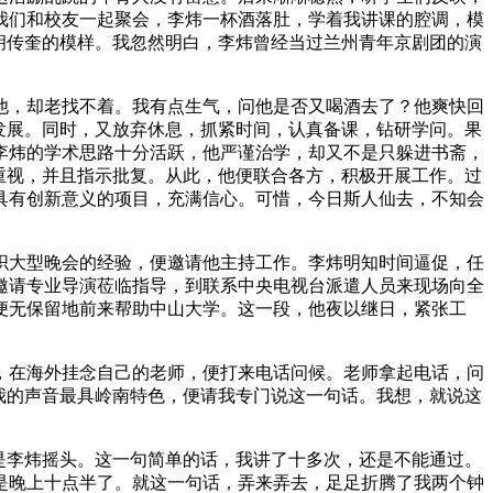
我们和校友一起聚会，李炜一杯酒落肚，学着我讲课的腔调，模
胡传奎的模样。我忽然明白，李炜曾经当过兰州青年京剧团的演
他，却老找不着。我有点生气，问他是否又喝酒去了？他爽快回
发展。同时，又放弃休息，抓紧时间，认真备课，钻研学问。果
李炜的学术思路十分活跃，他严谨治学，却又不是只躲进书斋，
重视，并且指示批复。从此，他便联合各方，积极开展工作。过
具有创新意义的项目，充满信心。可惜，今日斯人仙去，不知会
组织大型晚会的经验，便邀请他主持工作。李炜明知时间逼促，任
邀请专业导演莅临指导，到联系中央电视台派遣人员来现场向全
便无保留地前来帮助中山大学。这一段，他夜以继日，紧张工
，在海外挂念自己的老师，便打来电话问候。老师拿起电话，问
我的声音最具岭南特色，便请我专门说这一句话。我想，就说这
是李炜摇头。这一句简单的话，我讲了十多次，还是不能通过。
是晚上十点半了。就这一句话，弄来弄去，足足折腾了我两个钟