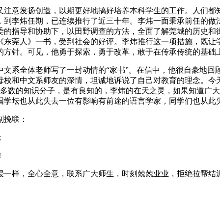
注意发扬创造，以期更好地搞好培养本科学生的工作。人们都知
，到李炜任期，已连续推行了近三十年。李炜一面秉承前任的做
委的指导和协助下，以田野调查的方法，全面了解莞城的历史和
《东莞人》一书，受到社会的好评。李炜推行这一项措施，既让
的方针。可见，他勇于探索，勇于改革，敢于在传承传统的基础
给中文系全体老师写了一封动情的“家书”。在信中，他很自豪地
母校和中文系师友的深情，坦诚地诉说了自己对教育的理念。今
大多数的知识分子，是有良知的，李炜的在天之灵，如果知道广
国学坛也从此失去一位有影响有前途的语言学家，同学们也从此
副挽联：
；
！
授一样，全心全意，联系广大师生，时刻兢兢业业，拒绝拉帮结