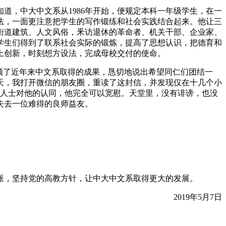
道，中大中文系从1986年开始，便规定本科一年级学生，在一
法，一面更注意把学生的写作锻练和社会实践结合起来。他让三
街道建筑、人文风俗，釆访退休的革命者、机关干部、企业家、
学生们得到了联系社会实际的锻炼，提高了思想认识，把德育和
上创新，时刻想方设法，完成母校交付的使命。
回顾了近年来中文系取得的成果，恳切地说出希望同仁们团结一
天，我打开微信的朋友圈，重读了这封信，并发现仅在十几个小
大人士对他的认同，他完全可以宽慰。天堂里，没有诽谤，也没
失去一位难得的良师益友。
派，坚持党的高教方针，让中大中文系取得更大的发展。
2019年5月7日