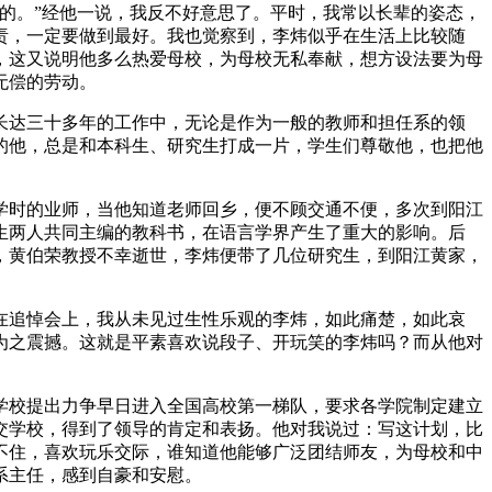
的。”经他一说，我反不好意思了。平时，我常以长辈的姿态，
责，一定要做到最好。我也觉察到，李炜似乎在生活上比较随
，这又说明他多么热爱母校，为母校无私奉献，想方设法要为母
无偿的劳动。
长达三十多年的工作中，无论是作为一般的教师和担任系的领
的他，总是和本科生、研究生打成一片，学生们尊敬他，也把他
学时的业师，当他知道老师回乡，便不顾交通不便，多次到阳江
生两人共同主编的教科书，在语言学界产生了重大的影响。后
，黄伯荣教授不幸逝世，李炜便带了几位研究生，到阳江黄家，
在追悼会上，我从未见过生性乐观的李炜，如此痛楚，如此哀
为之震撼。这就是平素喜欢说段子、开玩笑的李炜吗？而从他对
学校提出力争早日进入全国高校第一梯队，要求各学院制定建立
交学校，得到了领导的肯定和表扬。他对我说过：写这计划，比
不住，喜欢玩乐交际，谁知道他能够广泛团结师友，为母校和中
系主任，感到自豪和安慰。