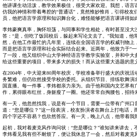
他讲课生动活泼，教学效果极佳，很受大家欢迎。我想，语言
仿我的神情和带着粤腔的“普通话”，竟然惟妙惟肖，引得校
员，他把语言学原理和知识舞台化，难怪能够把语言课讲得如
李炜豪爽真率，胸怀坦荡，与同事和学生相处，有时甚至没大
答：“是，但吃了饭回校后，躲起来写论文去了。”我知道，
然，在他工作最忙的几年里，连续在全国语言学的权威刊物上
而是把语言学原理和社会实际结合起来。近两年，他致力于“
了一段，他又组织中山大学神经语言学教学实验室，并和中大
给这些重要的项目，带来多大的损失！而从这些重大选题的意
在2004年，中大迎来80周年校庆，学校准备举行盛大的庆
务繁难，但仍欣然接受学校的委托。从组织节目、排练歌舞演
国直播。每一件事，李炜都亲力亲为。由于他和国内文艺界有
作，累得眼布红丝，身躯瘦了一圈。他还常常自掏腰包，招待
有一天，他忽然找我，说是有一个节目，需要一位带有广州口
道：“您是哪位？”这一段表演，校友扮演者在舞台上打电话
四个字还不容易？也欣然答应。有一天，晚上八点，他带着我
起初，我对着麦克风作询问状：“您是哪位？”谁知讲来讲去
李炜看见我有些不耐烦了，便让我休息了一会，然后对着麦克