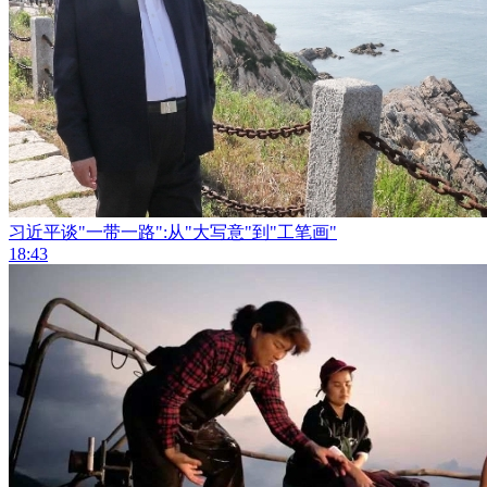
习近平谈"一带一路":从"大写意"到"工笔画"
18:43