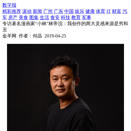
数字报
精彩推荐
滚动
新闻
广州
广东
中国
娱乐
健康
体育
IT
财富
汽
车
房产
美食
图集
生活
食安
科技
教育
军事
专访著名漫画家“小林”林帝浣：我创作的两大灵感来源是穷和
丑
金羊网
作者：何晶
2019-04-25