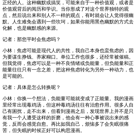
正经的人。这种幽默或搞笑，可能来自于一种价值观，或者是
价值观背后的阅历和学识。当你形成了对这个世界独特的观
点，然后说出来和别人不一样的观点，有时就会让人觉得很幽
默。人生难免会遇到一些坎坷，如果你能用黑色幽默的方式去
化解，也是幽默感的来源。
记者：那您平时会焦虑吗？
小林：焦虑可能是现代人的共性，我自己本身也蛮焦虑的，因
为要谋生挣钱、养家糊口。单位工作也很多，还经常被催稿。
但我觉得，焦虑可以是一种不良情绪或负能量，但负能量和正
能量往往只有一念之差，把这种焦虑转化为另外一种动力，也
是可能的。
记者：具体是怎么转换呢？
小林：你换一个想法，负能量可能就变成了正能量。我的漫画
里经常出现毒鸡汤，但这种毒鸡汤往往有治愈作用。很多人自
己有困扰，走不出来，但看到漫画之后，发现世界上并不是只
有我一个人遭受这样的折磨，他会有一种心事被说出来的感
觉，反而会感觉自愈。再比如我自己，烦恼多了会失眠很痛
苦，但失眠的时候正好可以构思漫画。