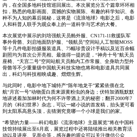
内，在全国多地科技馆巡回展出。本次展览分五个篇章环环相
扣，熟悉的电影画面、震撼的实物展陈、有趣的科学知识、各
种不为人知的幕后揭秘，这将是《流浪地球》电影之后，电影
人和科普人联手为观众奉上的一道科学与艺术的大餐。
本次展览中展示的刘培强航天员舱外服、CN171-11救援队军
事外骨骼、刘启地面防护服、“领航员”空间站人工智能MOSS
等十几件电影拍摄服装道具、75幅珍贵设计手稿以及近百余幅
剧照均为首次公开亮相。最值得一提的是，“神舟十号”航天员
座椅、“天宫二号”空间站航天员舱内工作常服、全身助力型外
骨骼等不少重量级中国航天科技实物也将和电影道具共同展
出，科幻与科技相映成趣、熠熠生辉。
与此同时，电影中地下城特产“陈年地龙干”紧紧依偎在北
航“月宫一号”动物蛋白质来源黄粉虫的身边；伏特加酒瓶默默
地讲述着加加林时代为何不许带酒上天的秘密；翻开2000年7
月的《科幻世界》杂志，可以一睹小说的首发稿，抬头更可看
到太阳系高悬头顶，去猜测究竟哪一个小球是我们的家。
“希望的力量——科幻电影《流浪地球》主题展览”将在中国科
技馆持续展出至6月底，展览过程中还将陆续推出相关教育活
动以及讲座、见面会等，感兴趣的观众可以关注微信公众