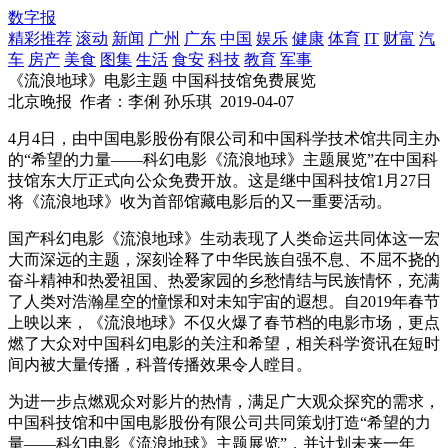
数字报
精彩推荐
滚动
新闻
广州
广东
中国
娱乐
健康
体育
IT
财富
汽
车
房产
美食
图集
生活
食安
科技
教育
军事
《流浪地球》电影主题 中国科技馆免费展览
北京晚报
作者：李俐 孙乐琪
2019-04-07
4月4日，由中国电影股份有限公司和中国科学技术馆共同主办
的“希望的力量——科幻电影《流浪地球》主题展览”在中国科
技馆东大厅正式向公众免费开放。这是继中国科技馆1月27日
将《流浪地球》收为首部馆藏电影后的又一重要活动。
国产科幻电影《流浪地球》生动表现了人类命运共同体这一宏
大而深远的主题，深刻诠释了中华民族自强不息、不屈不挠的
奋斗精神和热爱祖国、热爱家园的乡愁情结与民族情怀，充满
了人类对浩瀚星空的憧憬和对未知宇宙的遐想。自2019年春节
上映以来，《流浪地球》不仅火爆了春节档的电影市场，更点
燃了大众对中国科幻电影的关注和希望，相关科学资讯在短时
间内被大量传播，科普传播效果令人瞠目。
为进一步点燃观众对影片的热情，满足广大观众探究的需求，
中国科技馆和中国电影股份有限公司共同策划打造“希望的力
量——科幻电影《流浪地球》主题展览”，并计划未来一年