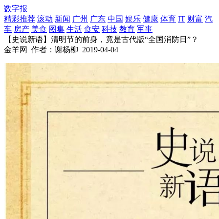
数字报
精彩推荐
滚动
新闻
广州
广东
中国
娱乐
健康
体育
IT
财富
汽
车
房产
美食
图集
生活
食安
科技
教育
军事
【史说新语】清明节的前身，竟是古代版“全国消防日”？
金羊网
作者：谢杨柳
2019-04-04