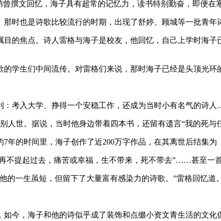
弟弟曾撰文回忆，海子具有超常的记忆力，读书特别勤奋，即便在
创作。那时也是诗歌比较流行的时期，出现了舒婷、顾城等一批青年
瞩目的焦点。诗人雷格与海子是校友，他回忆，自己上学时海子
歌的学生们中间流传。对雷格们来说，那时海子已经是头顶光环
利：考入大学、挣得一个安稳工作，还成为当时小有名气的诗人
告别人世。据说，当时他身边带着四本书，还留有遗言“我的死与
约7年的时间里，海子创作了近200万字作品，在其离世后结集
此再不提起过去，痛苦或幸福，生不带来，死不带去”……甚至一
。他的一生虽短，但留下了大量富有感染力的诗歌。”雷格回忆道
来，如今，海子和他的诗似乎成了装饰和点缀小资文青生活的文化