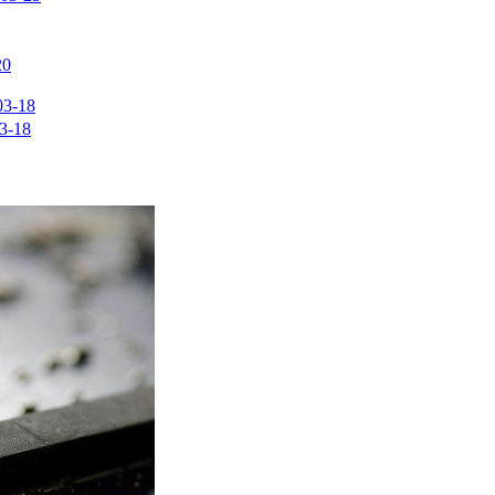
20
03-18
3-18