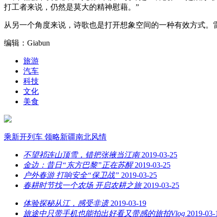
打工者来说，仍然是莫大的精神慰藉。”
从另一个角度来说，诗歌也是打开想象空间的一种有效方式。
编辑：Giabun
旅游
汽车
科技
文化
美食
乘新开列车 领略新疆南北风情
不望祁连山顶雪，错把张掖当江南
2019-03-25
金边：昔日“东方巴黎”正在苏醒
2019-03-25
户外春游 打响安全“保卫战”
2019-03-25
春耕时节找一个农场 开启农耕之旅
2019-03-25
体验探秘从江，感受非遗
2019-03-19
旅途中只带手机也能拍出好看又带感的旅拍Vlog
2019-03-