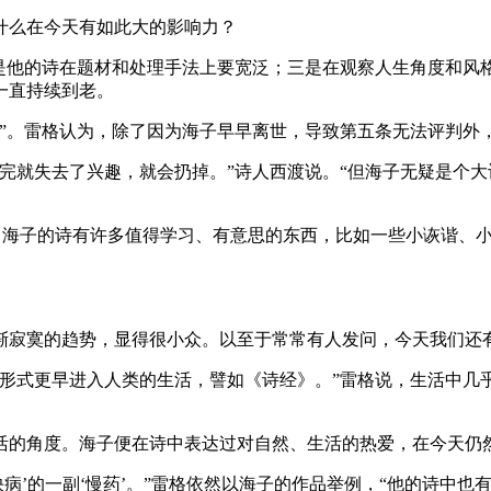
什么在今天有如此大的影响力？
二是他的诗在题材和处理手法上要宽泛；三是在观察人生角度和风
一直持续到老。
人”。雷格认为，除了因为海子早早离世，导致第五条无法评判外
完就失去了兴趣，就会扔掉。”诗人西渡说。“但海子无疑是个
为，海子的诗有许多值得学习、有意思的东西，比如一些小诙谐、
渐寂寞的趋势，显得很小众。以至于常常有人发问，今天我们还
术形式更早进入人类的生活，譬如《诗经》。”雷格说，生活中几
活的角度。海子便在诗中表达过对自然、生活的热爱，在今天仍
快病’的一副‘慢药’。”雷格依然以海子的作品举例，“他的诗中