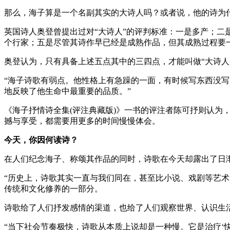
那么，海子算是一个名副其实的大诗人吗？或者说，他的诗为
英国诗人奥登曾提出过对“大诗人”的评判标准：一是多产；
个行家；五是尽管其诗作早已经是成熟作品，但其成熟过程要
奥登认为，只有具备上述五点其中的三四点，才能叫做“大诗
“海子诗歌有弱点。他性格上有急躁的一面，有时候写东西没写
地反映了他生命中最重要的品质。”
《海子抒情诗全集(评注典藏版)》一书的评注者陈可抒则认
撼与享受，都需要用更多的时间慢慢体会。
今天，你因何读诗？
在人们纪念海子、称颂其作品的同时，诗歌在今天却露出了日
“历史上，诗歌其实一直与我们同在，甚至比小说、戏剧等艺
传统和文化修养的一部分。
诗歌给了人们抒发感情的渠道，也给了人们观察世界、认识生
“当下社会节奏极快，诗歌从本质上说却是一种慢。它是治疗‘