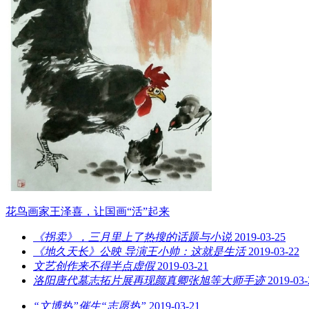
花鸟画家王泽喜，让国画“活”起来
《拐卖》，三月里上了热搜的话题与小说
2019-03-25
《地久天长》公映 导演王小帅：这就是生活
2019-03-22
文艺创作来不得半点虚假
2019-03-21
洛阳唐代墓志拓片展再现颜真卿张旭等大师手迹
2019-03-
“文博热”催生“志愿热”
2019-03-21