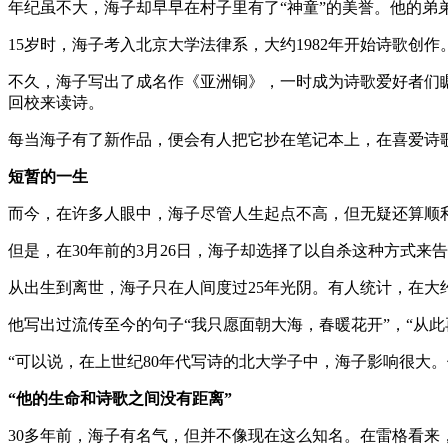
年纪虽不大，海子却早早在村子里有了“神童”的美誉。他的
15岁时，海子考入北京大学法律系，大约1982年开始诗歌
不久，海子写出了成名作《亚洲铜》，一时成为诗歌爱好者们
回校来读诗。
每当海子有了新作品，便会有人把它抄在笔记本上，在喜爱诗
短暂的一生
而今，在许多人眼中，海子尽管人生起点不高，但无疑还算顺
但是，在30年前的3月26日，海子却选择了以自杀这种方式来
从出生到离世，海子只在人间度过25年光阴。有人统计，在大
他写出过流传至今的句子“我只愿面朝大海，春暖花开”，“从
“可以说，在上世纪80年代写诗的北大学子中，海子影响很大
“他的生命和诗歌之间没有距离”
30多年前，海子有名气，但并不像现在这么知名。在雷格看