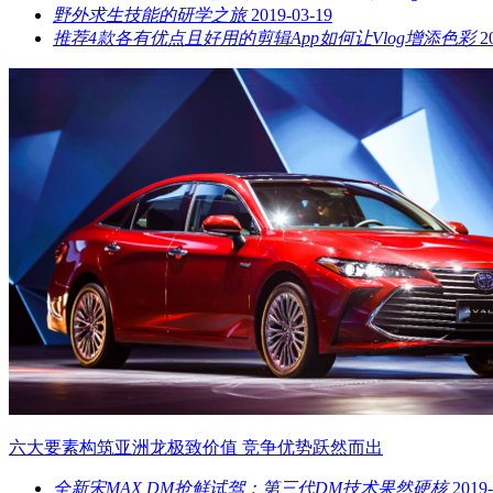
野外求生技能的研学之旅
2019-03-19
推荐4款各有优点且好用的剪辑App如何让Vlog增添色彩
2
六大要素构筑亚洲龙极致价值 竞争优势跃然而出
全新宋MAX DM抢鲜试驾：第三代DM技术果然硬核
2019-