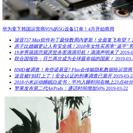
华为拿下韩国运营商95%的5G设备订单！4月开始商用
波音737 Max软件补丁最快数周内更新！全面复飞有望？
房子比婚姻更让人有安全感！2018年女性买房率“逼平”
19岁男孩因悲观厌世杀害滴滴司机！滴滴声明来了
2019-
联合国报告：芬兰再次成为全球最幸福的国家！
2019-03-
HMD被调查！有些诺基亚7 Plus会传输隐私数据给运营商
波音被FBI盯上了！安全认证的刑事调查已展开
2019-03-2
2018小米运动睡眠白皮书：平均入睡时间在晚上23点48分
苹果发布第二代AirPods：通话时间增加50%
2019-03-22