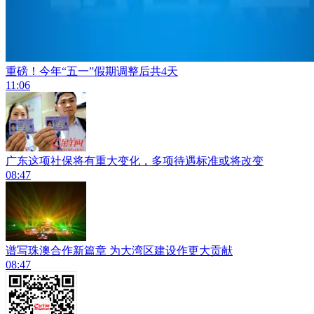
重磅！今年“五一”假期调整后共4天
11:06
广东这项社保将有重大变化，多项待遇标准或将改变
08:47
谱写珠澳合作新篇章 为大湾区建设作更大贡献
08:47