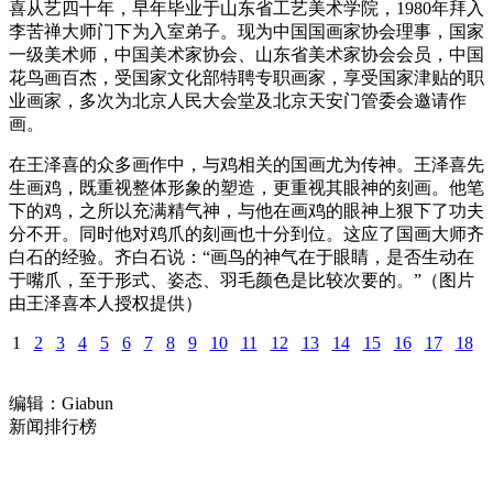
喜从艺四十年，早年毕业于山东省工艺美术学院，1980年拜入
李苦禅大师门下为入室弟子。现为中国国画家协会理事，国家
一级美术师，中国美术家协会、山东省美术家协会会员，中国
花鸟画百杰，受国家文化部特聘专职画家，享受国家津贴的职
业画家，多次为北京人民大会堂及北京天安门管委会邀请作
画。
在王泽喜的众多画作中，与鸡相关的国画尤为传神。王泽喜先
生画鸡，既重视整体形象的塑造，更重视其眼神的刻画。他笔
下的鸡，之所以充满精气神，与他在画鸡的眼神上狠下了功夫
分不开。同时他对鸡爪的刻画也十分到位。这应了国画大师齐
白石的经验。齐白石说：“画鸟的神气在于眼睛，是否生动在
于嘴爪，至于形式、姿态、羽毛颜色是比较次要的。”（图片
由王泽喜本人授权提供）
1
2
3
4
5
6
7
8
9
10
11
12
13
14
15
16
17
18
编辑：Giabun
新闻排行榜