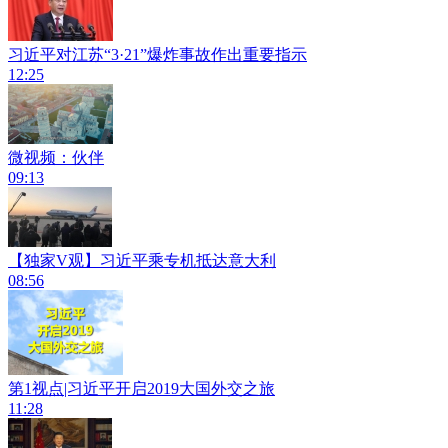
习近平对江苏“3·21”爆炸事故作出重要指示
12:25
微视频：伙伴
09:13
【独家V观】习近平乘专机抵达意大利
08:56
第1视点|习近平开启2019大国外交之旅
11:28