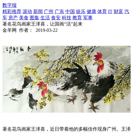
数字报
精彩推荐
滚动
新闻
广州
广东
中国
娱乐
健康
体育
IT
财富
汽
车
房产
美食
图集
生活
食安
科技
教育
军事
著名花鸟画家王泽喜，让国画“活”起来
金羊网
作者：
2019-03-22
著名花鸟画家王泽喜，近日带着他的多幅佳作现身广州。王泽