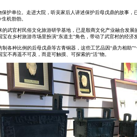
物保护单位。走进大院，听吴家后人讲述保护后母戊鼎的故事，已
今生机勃勃。
来的武官村民俗文化旅游研学基地，已是殷商文化产业融合发展
宝在乡村旅游市场里扮演“东道主”角色，带动了武官村的经济
制各种比例的后母戊鼎等古青铜器，这些工艺品因“鼎力相助”“
宝不再遥不可及，而是可触摸、可探索的“活”物。