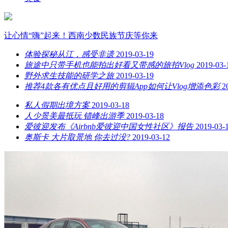
让心情“嗨”起来！西南少数民族节庆等你来
体验探秘从江，感受非遗
2019-03-19
旅途中只带手机也能拍出好看又带感的旅拍Vlog
2019-03-
野外求生技能的研学之旅
2019-03-19
推荐4款各有优点且好用的剪辑App如何让Vlog增添色彩
2
私人假期出境方案
2019-03-18
人少景美最抵玩 错峰出游季
2019-03-18
爱彼迎发布《Airbnb爱彼迎中国女性社区》报告
2019-03-
奥斯卡 大片取景地 你去过没?
2019-03-12