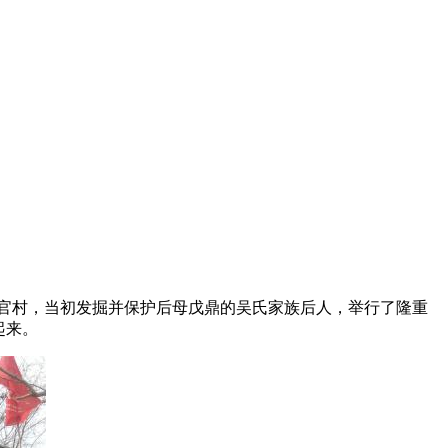
安阳武官村，当初发掘并保护后母戊鼎的吴氏家族后人，举行了隆重
起来。