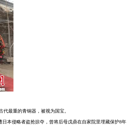
中国古代最重的青铜器，被视为国宝。
遭日本侵略者盗抢掠夺，曾将后母戊鼎在自家院里埋藏保护8年