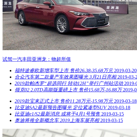
试驾一汽丰田亚洲龙：物超所值
福特途睿欧新增车型上市 售价26.38-35.68万元
2019-03-20
合众汽车第二款量产车效果图曝光 3月21日亮相
2019-03-
2019款帕杰罗“超选同行 转动12H”举行广州站活动
2019-
领克02 2.0TD高能版重磅上市 售价15.68万-16.88万
2019-0
2019款宝来正式上市 售价11.28万元-15.98万元
2019-03-18
比亚迪SA2最新预告图曝光 定位紧凑型SUV
2019-03-18
比亚迪e1/S2最新消息 或将于4月1号预售
2019-03-15
奥迪将推全新概念车 2019上海车展亮相
2019-03-15