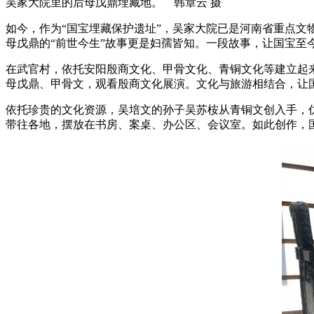
吴家大院里的后母戊鼎埋藏地。 韩章云 摄
如今，作为“国宝埋藏保护遗址”，吴家大院已是河南省重点文
母戊鼎的“前世今生”故事更是妇孺皆知。一段故事，让国宝至
在武官村，依托安阳殷商文化、甲骨文化、青铜文化等建立起
母戊鼎、甲骨文，观看殷商文化展演。文化与旅游相结合，让国
依托珍贵的文化资源，吴培文的孙子吴苏桉从青铜文创入手，仿
带往各地，摆放在书房、案桌、办公区、会议室。如此创作，国