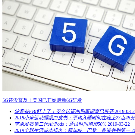
5G还没普及！美国已开始启动6G研发
波音被FBI盯上了！安全认证的刑事调查已展开
2019-03-2
2018小米运动睡眠白皮书：平均入睡时间在晚上23点48分
苹果发布第二代AirPods：通话时间增加50%
2019-03-22
2019全球生活成本排名：新加坡、巴黎、香港并列第一
2