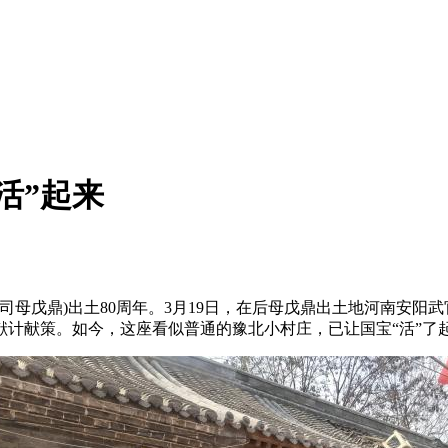
活”起来
(也称司母戊鼎)出土80周年。3月19日，在后母戊鼎出土地河南
计献策。如今，这座看似普通的豫北小村庄，已让国宝“活”了