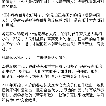
的情意》《今天是你的生日》《我是中国人》等寄托着她对祖
国的眷念。
“国外很多侨胞都听哭了。”谈及自己在国外哼唱《我是中国
人》，谷建芬说被许多侨胞的反应感动到，是音乐让大家找到
归属感。
谷建芬告诉记者：“曾记得有人说，任何时代作家只是人类很
小的一部分，人民利益摆在至高无上的地位，把自己的创作和
人民结合在一起，才能把艺术创新与社会良知双重责任一肩挑
起。”
她是这么说的，几十年来也是这么做的。
20世纪80年代，谷建芬克服重重困难，创办了“谷建芬声乐培
训中心”，培养出一大批优秀歌手，如苏红、毛阿敏、那英、
解晓东、孙楠等，为中国流行音乐的繁荣奠定了基础。
2005年开始，70岁的谷建芬决定专心为孩子们创作歌曲。她从
唐诗宋词中遴选出一批适合当代少儿演唱的作品，谱写成节奏
明快、易学易唱的《新学堂歌》，让孩子更快乐地亲近、学习
和传承中华文化经典。