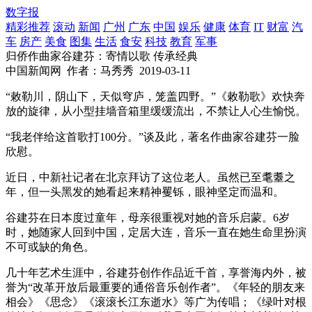
数字报
精彩推荐
滚动
新闻
广州
广东
中国
娱乐
健康
体育
IT
财富
汽
车
房产
美食
图集
生活
食安
科技
教育
军事
归侨作曲家谷建芬：寄情以歌 传承经典
中国新闻网
作者：马秀秀
2019-03-11
“敕勒川，阴山下，天似穹庐，笼盖四野。”《敕勒歌》欢快奔
放的旋律，从小型挂墙音箱里缓缓流出，不禁让人心生愉悦。
“我老伴给这首歌打100分。”谈及此，著名作曲家谷建芬一脸
欣慰。
近日，中新社记者在北京拜访了这位老人。虽然已至耄耋之
年，但一头黑发的她看起来精神矍铄，眼神坚定而温和。
谷建芬在日本度过童年，母亲很重视对她的音乐启蒙。6岁
时，她随家人回到中国，定居大连，音乐一直在她生命里扮演
不可或缺的角色。
几十年艺术生涯中，谷建芬创作作品近千首，享誉海内外，被
誉为“改革开放后最重要的通俗音乐创作者”。《年轻的朋友来
相会》《思念》《滚滚长江东逝水》等广为传唱；《绿叶对根