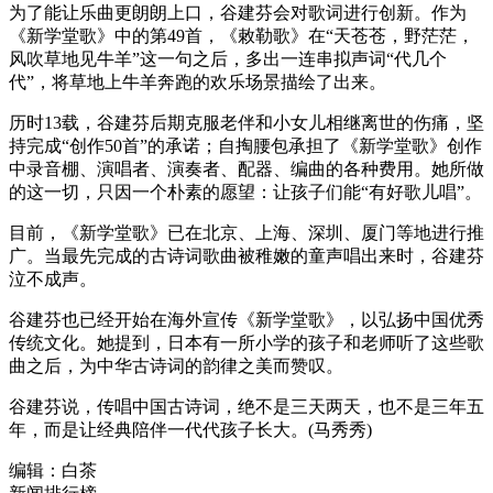
为了能让乐曲更朗朗上口，谷建芬会对歌词进行创新。作为
《新学堂歌》中的第49首，《敕勒歌》在“天苍苍，野茫茫，
风吹草地见牛羊”这一句之后，多出一连串拟声词“代几个
代”，将草地上牛羊奔跑的欢乐场景描绘了出来。
历时13载，谷建芬后期克服老伴和小女儿相继离世的伤痛，坚
持完成“创作50首”的承诺；自掏腰包承担了《新学堂歌》创作
中录音棚、演唱者、演奏者、配器、编曲的各种费用。她所做
的这一切，只因一个朴素的愿望：让孩子们能“有好歌儿唱”。
目前，《新学堂歌》已在北京、上海、深圳、厦门等地进行推
广。当最先完成的古诗词歌曲被稚嫩的童声唱出来时，谷建芬
泣不成声。
谷建芬也已经开始在海外宣传《新学堂歌》，以弘扬中国优秀
传统文化。她提到，日本有一所小学的孩子和老师听了这些歌
曲之后，为中华古诗词的韵律之美而赞叹。
谷建芬说，传唱中国古诗词，绝不是三天两天，也不是三年五
年，而是让经典陪伴一代代孩子长大。(马秀秀)
编辑：白茶