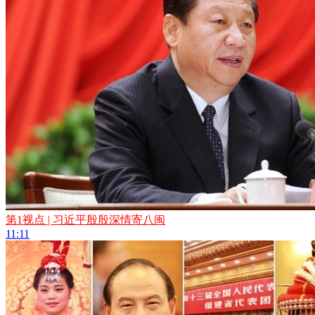
第1视点 | 习近平殷殷深情寄八闽
11:11