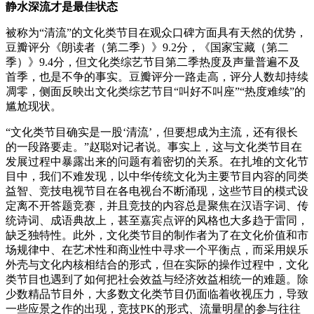
静水深流才是最佳状态
被称为“清流”的文化类节目在观众口碑方面具有天然的优势，
豆瓣评分《朗读者（第二季）》9.2分，《国家宝藏（第二
季）》9.4分，但文化类综艺节目第二季热度及声量普遍不及
首季，也是不争的事实。豆瓣评分一路走高，评分人数却持续
凋零，侧面反映出文化类综艺节目“叫好不叫座”“热度难续”的
尴尬现状。
“文化类节目确实是一股‘清流’，但要想成为主流，还有很长
的一段路要走。”赵聪对记者说。事实上，这与文化类节目在
发展过程中暴露出来的问题有着密切的关系。在扎堆的文化节
目中，我们不难发现，以中华传统文化为主要节目内容的同类
益智、竞技电视节目在各电视台不断涌现，这些节目的模式设
定离不开答题竞赛，并且竞技的内容总是聚焦在汉语字词、传
统诗词、成语典故上，甚至嘉宾点评的风格也大多趋于雷同，
缺乏独特性。此外，文化类节目的制作者为了在文化价值和市
场规律中、在艺术性和商业性中寻求一个平衡点，而采用娱乐
外壳与文化内核相结合的形式，但在实际的操作过程中，文化
类节目也遇到了如何把社会效益与经济效益相统一的难题。除
少数精品节目外，大多数文化类节目仍面临着收视压力，导致
一些应景之作的出现，竞技PK的形式、流量明星的参与往往