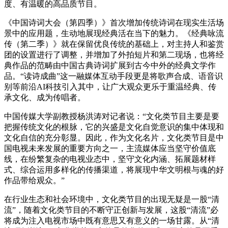
度、有温暖的高品质节目。
《中国诗词大会（第四季）》首次增加传统诗词在现实生活场
景中的应用题，生动地展现经典活在当下的魅力。《经典咏流
传（第二季）》就在保留优良传统的基础上，对主持人和鉴赏
团的设置进行了调整，并增加了外拍短片和第二现场，也将经
典作品的范畴由中国古典诗词扩展到古今中外的经典文学作
品。“读诗成曲”这一融媒体互动手段更是将歌声合成、语音识
别等前沿AI科技引入其中，让广大观众更乐于重温经典、传
承文化、成为传唱者。
中国传媒大学副教授杨洪涛对记者说：“文化类节目主要是要
把握传统文化的根脉，它的兴盛是文化自觉意识的集中体现和
文化自信的充分彰显。因此，作为文化名片，文化类节目是中
国电视未来发展的重要方向之一，主流媒体应当坚守价值底
线，在纷繁复杂的电视业态中，坚守文化内涵、拓展题材样
式、综合运用多样化的传播渠道，将展现中华文明根与魂的好
作品带给观众。”
在行业生态和社会环境中，文化类节目的出现无疑是一股“清
流”，随着文化类节目的不断守正创新与发展，这股“清流”必
将成为注入电视市场中既有意思又有意义的一场甘露。从“清