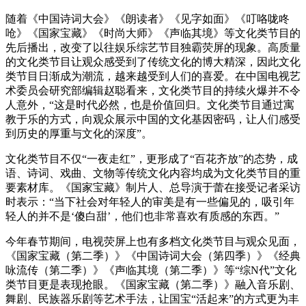
随着《中国诗词大会》《朗读者》《见字如面》《叮咯咙咚
呛》《国家宝藏》《时尚大师》《声临其境》等文化类节目的
先后播出，改变了以往娱乐综艺节目独霸荧屏的现象。高质量
的文化类节目让观众感受到了传统文化的博大精深，因此文化
类节目日渐成为潮流，越来越受到人们的喜爱。在中国电视艺
术委员会研究部编辑赵聪看来，文化类节目的持续火爆并不令
人意外，“这是时代必然，也是价值回归。文化类节目通过寓
教于乐的方式，向观众展示中国的文化基因密码，让人们感受
到历史的厚重与文化的深度”。
文化类节目不仅“一夜走红”，更形成了“百花齐放”的态势，成
语、诗词、戏曲、文物等传统文化内容均成为文化类节目的重
要素材库。《国家宝藏》制片人、总导演于蕾在接受记者采访
时表示：“当下社会对年轻人的审美是有一些偏见的，吸引年
轻人的并不是‘傻白甜’，他们也非常喜欢有质感的东西。”
今年春节期间，电视荧屏上也有多档文化类节目与观众见面，
《国家宝藏（第二季）》《中国诗词大会（第四季）》《经典
咏流传（第二季）》《声临其境（第二季）》等“综N代”文化
类节目更是表现抢眼。《国家宝藏（第二季）》融入音乐剧、
舞剧、民族器乐剧等艺术手法，让国宝“活起来”的方式更为丰