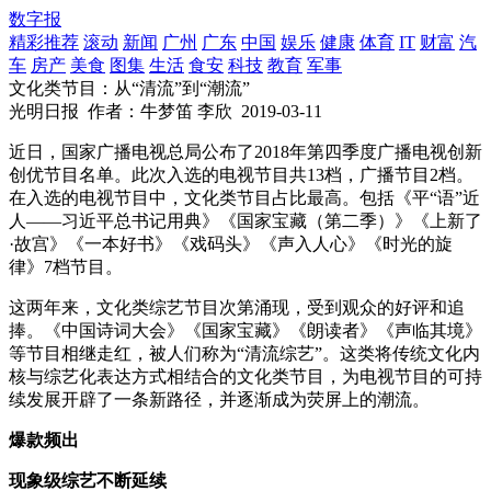
数字报
精彩推荐
滚动
新闻
广州
广东
中国
娱乐
健康
体育
IT
财富
汽
车
房产
美食
图集
生活
食安
科技
教育
军事
文化类节目：从“清流”到“潮流”
光明日报
作者：牛梦笛 李欣
2019-03-11
近日，国家广播电视总局公布了2018年第四季度广播电视创新
创优节目名单。此次入选的电视节目共13档，广播节目2档。
在入选的电视节目中，文化类节目占比最高。包括《平“语”近
人——习近平总书记用典》《国家宝藏（第二季）》《上新了
·故宫》《一本好书》《戏码头》《声入人心》《时光的旋
律》7档节目。
这两年来，文化类综艺节目次第涌现，受到观众的好评和追
捧。《中国诗词大会》《国家宝藏》《朗读者》《声临其境》
等节目相继走红，被人们称为“清流综艺”。这类将传统文化内
核与综艺化表达方式相结合的文化类节目，为电视节目的可持
续发展开辟了一条新路径，并逐渐成为荧屏上的潮流。
爆款频出
现象级综艺不断延续