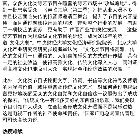
富。众多文化类综艺节目在喧嚣的综艺市场中“攻城略地”，得
到一批忠实受众。《声临其境（第二季）》把从业人员不多，
并且技艺面临失传的拟音师邀请至舞台，提升了节目的内容品
质，而且通过聚焦拟音师的现状，带动整个行业的发展，有助
于一项技艺的复苏，更有助于“声音产业”的良性发展……这些
综艺节目作为现象级文化节目的延续，成为2019年的第一
道“文化大餐”。中央财经大学文化经济研究院院长、北京大学
文化产业研究院研究员魏鹏举认为：“文化类节目将高雅、传
统的文化用一种通俗的、人们喜闻乐见的方式进行传播，具有
一定的社会效益，使得高雅文化、传统文化深入人心，同时证
明高雅文化也能吸引大众，实现社会和经济效益的双赢。”
此外，文化类节目或挖掘文字、诗词、书信等文化符号及背后
的内涵与价值，或注重普及传统文化艺术，对如何通过电视语
言更好地唤醒受众的文化自觉和文化自信这一议题做出了成功
的探索。“传统文化中有很多美好的东西值得歌颂，我们要以
节目引领广大观众，在全社会形成文化升温而不是娱乐过热，
这是电视工作者的神圣使命和责任。”国家广电总局宣传管理
司司长高长力说。
热度难续