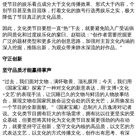
使节目的娱乐看点成分大于文化传播效果、形式大于内容，个
别节目甚至鱼目混珠，打着文化的旗号行选秀娱乐之实，极大
降低了节目真正的文化品质。
因此，文化类节目要想一直“热”下去，就要避免陷入广受诟病
的同质化和过度娱乐化的窠臼。赵聪说：“创作者需要挖掘更
广泛的题材类型和更多元的创意思路，加强对主旨文化内涵的
深入挖掘，推陈出新，为观众带来静水深流的好作品。”
守正创新
坚守品质才能赢得掌声
“过去，我们面对文物，满怀敬畏、顶礼膜拜；今天，我们用
《国家宝藏》探索了一种对文化的新意表达，用‘文博+文化
+文艺’的表现手法，让沉睡已久的文物与鲜活的人物故事结
合，展现文物在国家民族命运交会处的历史光芒，从而焕发出
一个节目的全新面貌。”《国家宝藏》总制片人吕逸涛对记者
说。文化类节目拥有巨大的市场需求，拥有比以往更坚实的受
众基础，但要想将其转化为文化类节目发展更强劲的内在动
力，就要坚持守正创新，坚守文化内核的高品质，以文艺的方
式表达文艺，以文化的方式传播文化，创作出有思考、有深