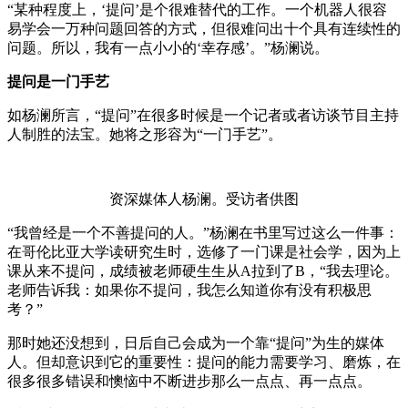
“某种程度上，‘提问’是个很难替代的工作。一个机器人很容
易学会一万种问题回答的方式，但很难问出十个具有连续性的
问题。所以，我有一点小小的‘幸存感’。”杨澜说。
提问是一门手艺
如杨澜所言，“提问”在很多时候是一个记者或者访谈节目主持
人制胜的法宝。她将之形容为“一门手艺”。
资深媒体人杨澜。受访者供图
“我曾经是一个不善提问的人。”杨澜在书里写过这么一件事：
在哥伦比亚大学读研究生时，选修了一门课是社会学，因为上
课从来不提问，成绩被老师硬生生从A拉到了B，“我去理论。
老师告诉我：如果你不提问，我怎么知道你有没有积极思
考？”
那时她还没想到，日后自己会成为一个靠“提问”为生的媒体
人。但却意识到它的重要性：提问的能力需要学习、磨炼，在
很多很多错误和懊恼中不断进步那么一点点、再一点点。