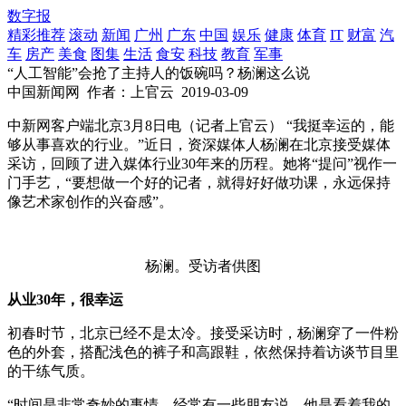
数字报
精彩推荐
滚动
新闻
广州
广东
中国
娱乐
健康
体育
IT
财富
汽
车
房产
美食
图集
生活
食安
科技
教育
军事
“人工智能”会抢了主持人的饭碗吗？杨澜这么说
中国新闻网
作者：上官云
2019-03-09
中新网客户端北京3月8日电（记者上官云） “我挺幸运的，能
够从事喜欢的行业。”近日，资深媒体人杨澜在北京接受媒体
采访，回顾了进入媒体行业30年来的历程。她将“提问”视作一
门手艺，“要想做一个好的记者，就得好好做功课，永远保持
像艺术家创作的兴奋感”。
杨澜。受访者供图
从业30年，很幸运
初春时节，北京已经不是太冷。接受采访时，杨澜穿了一件粉
色的外套，搭配浅色的裤子和高跟鞋，依然保持着访谈节目里
的干练气质。
“时间是非常奇妙的事情，经常有一些朋友说，他是看着我的