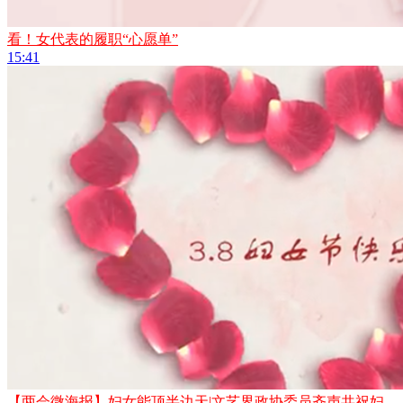
看！女代表的履职“心愿单”
15:41
【两会微海报】妇女能顶半边天|文艺界政协委员齐声共祝妇