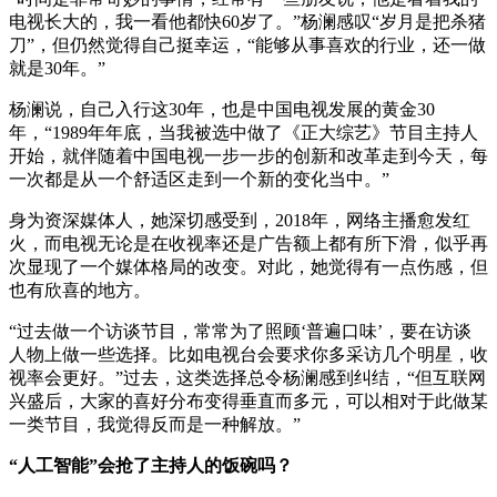
电视长大的，我一看他都快60岁了。”杨澜感叹“岁月是把杀猪
刀”，但仍然觉得自己挺幸运，“能够从事喜欢的行业，还一做
就是30年。”
杨澜说，自己入行这30年，也是中国电视发展的黄金30
年，“1989年年底，当我被选中做了《正大综艺》节目主持人
开始，就伴随着中国电视一步一步的创新和改革走到今天，每
一次都是从一个舒适区走到一个新的变化当中。”
身为资深媒体人，她深切感受到，2018年，网络主播愈发红
火，而电视无论是在收视率还是广告额上都有所下滑，似乎再
次显现了一个媒体格局的改变。对此，她觉得有一点伤感，但
也有欣喜的地方。
“过去做一个访谈节目，常常为了照顾‘普遍口味’，要在访谈
人物上做一些选择。比如电视台会要求你多采访几个明星，收
视率会更好。”过去，这类选择总令杨澜感到纠结，“但互联网
兴盛后，大家的喜好分布变得垂直而多元，可以相对于此做某
一类节目，我觉得反而是一种解放。”
“人工智能”会抢了主持人的饭碗吗？