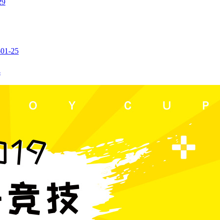
29
-01-25
4