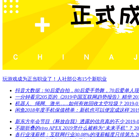
玩游戏成为正当职业了！人社部公布15个新职业
抖音大数据：90后爱自拍，80后爱手势舞，70后爱单人
一分钟看完205页的《2019中国互联网趋势报告》精华
20
机器人、绳网、激光……如何有效回收太空垃圾？
2019-0
闲鱼2018年度手机保值榜单：新机也可以便宜成这样
201
新东方年会节目《释放自我》透露的信息真的不少
2019-
不能折叠的vivo APEX 2019凭什么被称为“未来手机”？
20
​各行业涨薪榜：互联网行业30.08%的涨薪幅度只排第九
2