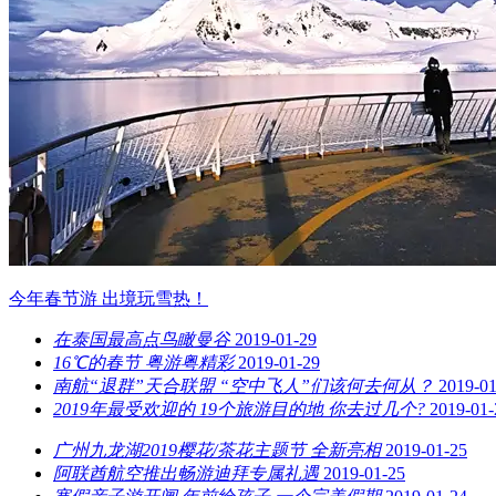
今年春节游 出境玩雪热！
在泰国最高点鸟瞰曼谷
2019-01-29
16℃的春节 粤游粤精彩
2019-01-29
南航“退群”天合联盟 “空中飞人”们该何去何从？
2019-01
2019年最受欢迎的 19个旅游目的地 你去过几个?
2019-01-
广州九龙湖2019樱花/茶花主题节 全新亮相
2019-01-25
阿联酋航空推出畅游迪拜专属礼遇
2019-01-25