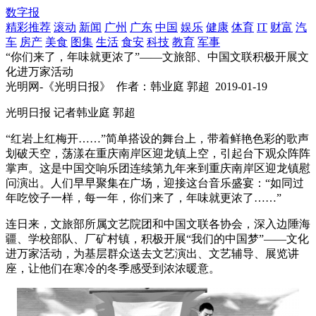
数字报
精彩推荐
滚动
新闻
广州
广东
中国
娱乐
健康
体育
IT
财富
汽
车
房产
美食
图集
生活
食安
科技
教育
军事
“你们来了，年味就更浓了”——文旅部、中国文联积极开展文
化进万家活动
光明网-《光明日报》
作者：韩业庭 郭超
2019-01-19
光明日报 记者韩业庭 郭超
“红岩上红梅开……”简单搭设的舞台上，带着鲜艳色彩的歌声
划破天空，荡漾在重庆南岸区迎龙镇上空，引起台下观众阵阵
掌声。这是中国交响乐团连续第九年来到重庆南岸区迎龙镇慰
问演出。人们早早聚集在广场，迎接这台音乐盛宴：“如同过
年吃饺子一样，每一年，你们来了，年味就更浓了……”
连日来，文旅部所属文艺院团和中国文联各协会，深入边陲海
疆、学校部队、厂矿村镇，积极开展“我们的中国梦”——文化
进万家活动，为基层群众送去文艺演出、文艺辅导、展览讲
座，让他们在寒冷的冬季感受到浓浓暖意。