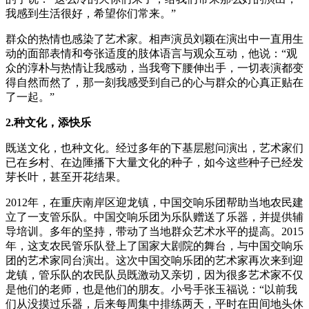
我感到生活很好，希望你们常来。”
群众的热情也感染了艺术家。相声演员刘颖在演出中一直用生
动的面部表情和夸张适度的肢体语言与观众互动，他说：“观
众的淳朴与热情让我感动，当我弯下腰伸出手，一切表演都变
得自然而然了，那一刻我感受到自己的心与群众的心真正贴在
了一起。”
2.种文化，添快乐
既送文化，也种文化。经过多年的下基层慰问演出，艺术家们
已在乡村、在边陲播下大量文化的种子，如今这些种子已经发
芽长叶，甚至开花结果。
2012年，在重庆南岸区迎龙镇，中国交响乐团帮助当地农民建
立了一支管乐队。中国交响乐团为乐队赠送了乐器，并提供辅
导培训。多年的坚持，带动了当地群众艺术水平的提高。2015
年，这支农民管乐队登上了国家大剧院的舞台，与中国交响乐
团的艺术家同台演出。这次中国交响乐团的艺术家再次来到迎
龙镇，管乐队的农民队员既激动又亲切，因为很多艺术家不仅
是他们的老师，也是他们的朋友。小号手张玉福说：“以前我
们从没摸过乐器，后来每周集中排练两天，平时在田间地头休