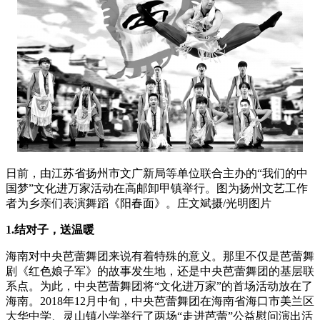
日前，由江苏省扬州市文广新局等单位联合主办的“我们的中
国梦”文化进万家活动在高邮卸甲镇举行。图为扬州文艺工作
者为乡亲们表演舞蹈《阳春面》。庄文斌摄/光明图片
1.结对子，送温暖
海南对中央芭蕾舞团来说有着特殊的意义。那里不仅是芭蕾舞
剧《红色娘子军》的故事发生地，还是中央芭蕾舞团的基层联
系点。为此，中央芭蕾舞团将“文化进万家”的首场活动放在了
海南。2018年12月中旬，中央芭蕾舞团在海南省海口市美兰区
大华中学、灵山镇小学举行了两场“走进芭蕾”公益慰问演出活