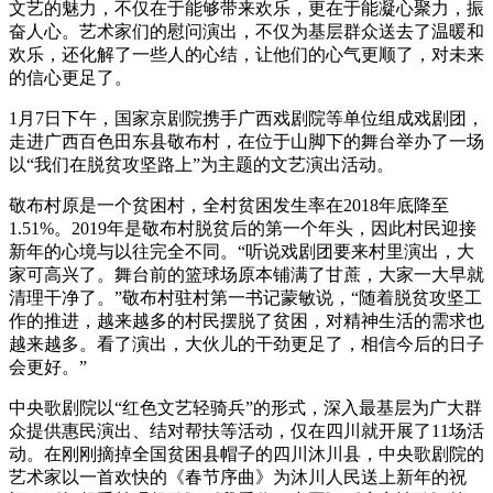
文艺的魅力，不仅在于能够带来欢乐，更在于能凝心聚力，振
奋人心。艺术家们的慰问演出，不仅为基层群众送去了温暖和
欢乐，还化解了一些人的心结，让他们的心气更顺了，对未来
的信心更足了。
1月7日下午，国家京剧院携手广西戏剧院等单位组成戏剧团，
走进广西百色田东县敬布村，在位于山脚下的舞台举办了一场
以“我们在脱贫攻坚路上”为主题的文艺演出活动。
敬布村原是一个贫困村，全村贫困发生率在2018年底降至
1.51%。2019年是敬布村脱贫后的第一个年头，因此村民迎接
新年的心境与以往完全不同。“听说戏剧团要来村里演出，大
家可高兴了。舞台前的篮球场原本铺满了甘蔗，大家一大早就
清理干净了。”敬布村驻村第一书记蒙敏说，“随着脱贫攻坚工
作的推进，越来越多的村民摆脱了贫困，对精神生活的需求也
越来越多。看了演出，大伙儿的干劲更足了，相信今后的日子
会更好。”
中央歌剧院以“红色文艺轻骑兵”的形式，深入最基层为广大群
众提供惠民演出、结对帮扶等活动，仅在四川就开展了11场活
动。在刚刚摘掉全国贫困县帽子的四川沐川县，中央歌剧院的
艺术家以一首欢快的《春节序曲》为沐川人民送上新年的祝