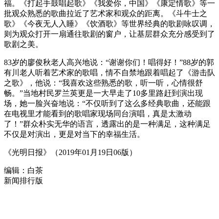
福。《打起手鼓唱起歌》《我爱你，中国》《康定情歌》等一
批观众熟悉的歌曲拉近了艺术家和观众的距离。《斗牛士之
歌》《今夜无人入睡》《饮酒歌》等世界经典的歌剧咏叹调，
则为观众打开一扇通往歌剧的窗户，让基层群众充分感受到了
歌剧之美。
83岁的廖俊秋老人高兴地说：“谢谢你们！唱得好！”88岁的郭
有川老人听着艺术家的歌唱，情不自禁地跟着唱起了《游击队
之歌》，他说：“我喜欢这些熟悉的歌，听一听，心情很舒
畅。”当地村民罗兰英更是一大早走了10多里路赶到演出现
场，她一脸兴奋地说：“不仅听到了这么多经典歌曲，还能跟
在电视里才能看到的歌唱家现场同台演唱，真是太激动
了！”群众朴实无华的语言，透露出的是一种满足，这种满足
不仅是对演出，更是对当下的幸福生活。
《光明日报》（2019年01月19日06版）
编辑：白茶
新闻排行版