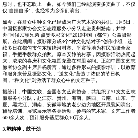
息时，也不忘吹上一曲。如今我们已经能演奏多支曲子，不仅
仅‘自娱自乐’，也经常为乡亲们演出。”
如今，在群众中种文化已经成为广大艺术家的共识。1月5日，
中国摄影家协会文艺志愿服务小分队走进贵州黔南，并举
办“问候民族兄弟·点赞多彩文化”2019中国（都匀）公益摄影
展。在此期间，摄影家分成3个“种文化结对子”创作小组，连
续多日在都匀市匀东镇绕河村寨、平寨等地为村民拍摄全家
福，手把手教群众拍照。原本安静的村寨，因摄影活动热闹起
来，浓浓的喜庆和文化氛围充盈在村里乡间。正如中国文艺志
愿者协会副主席居杨所言，通过多种形式的摄影培训，以教育
和服务来普及摄影文化，“送文化”营造了浓郁的节日氛
围，“种文化”则激活了群众心中的文艺种子。
据统计，中国文联、全国各文艺家协会，共组织了51支文艺志
愿服务小分队，赴江苏、贵州、海南、陕西、云南、山东、宁
夏、黑龙江、湖南、安徽等地的老少边穷地区开展慰问演出、
辅导培训、展览展示等各类活动，参与的艺术家、文艺工作者
600余人次，预计服务基层群众10万余人。
3.塑精神，鼓干劲