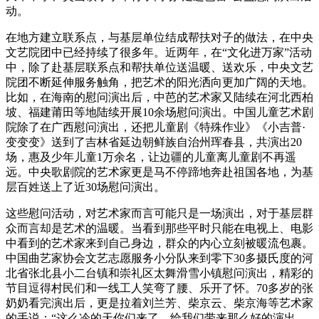
动。
在地方建立联系点，与基层单位结成帮扶对子的做法，在中央
文艺院团中已经持续了很多年。近两年，在“文化进万家”活动
中，除了赴基层联系点和帮扶单位送温暖、送欢乐，中央文艺
院团不断延伸服务触角，把艺术的阳光洒向更加广阔的天地。
比如，在海南的慰问演出后，中芭的艺术家又陆续在河北西柏
坡、福建莆田等地陆续开展10余场慰问演出。中国儿童艺术剧
院除了在广西慰问演出，还把儿童剧《特殊作业》《小吉普·
变变变》送到了吉林省延边朝鲜族自治州珲春县，共演出20
场，惠及少年儿童1万余名，让边疆的儿童离儿童剧不再遥
远。中央歌剧院的艺术家更是马不停蹄地奔赴祖国各地，为基
层百姓送上了近30场慰问演出。
这些慰问活动，对艺术家而言可能只是一场演出，对于基层群
众而言却是艺术的温暖。当看到那些平时只能在电视上、电影
中看到的艺术家来到自己身边，群众的内心立刻被暖流包裹。
中国曲艺家协会文艺志愿服务小分队来到零下30多摄氏度的河
北省张北县小二台镇和崇礼区太舞滑雪小镇慰问演出，精彩的
节目逗得村民们和一线工人笑弯了腰、乐开了怀。70多岁的张
奶奶看完演出后，更是拉着刘兰芳、柴京云、柴京海等艺术家
的手说：“这么冷的天你们来了，给我们带来那么好的演出，