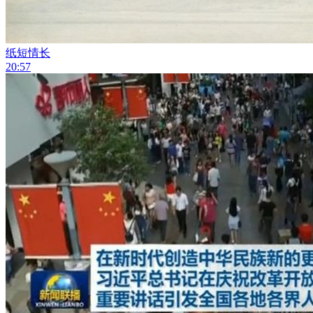
纸短情长
20:57