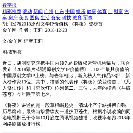
数字报
精彩推荐
滚动
新闻
广州
广东
中国
娱乐
健康
体育
IT
财富
汽
车
房产
美食
图集
生活
食安
科技
教育
军事
胡润发布2018原创文学IP价值榜 《将夜》登榜首
金羊网
作者：王莉
2018-12-23
文/金羊网 记者王莉
图/资料图
近日，胡润研究院携手国内领先的IP版权运营机构猫片，联合
发布《2018猫片·胡润原创文学IP价值榜》，100个最具价值的
中国原创文学IP上榜。与去年相比，新入榜人气作品28部，新
入榜作家19位。其中，猫腻的代表作《将夜》荣登榜首，《凡
人修仙传》和《鬼吹灯》位列第二、三位，去年的榜首《斗破
苍穹》今年跌至第七名。
《将夜》讲述的是一段草根崛起史，渭城小卒宁缺拼搏自强、
历尽磨难，最终与挚爱挚友一道护卫苍生。根据小说改编的同
名电视剧已于今年10月底在腾讯视频独播，收视率领跑2018年
网络剧播放排行榜。