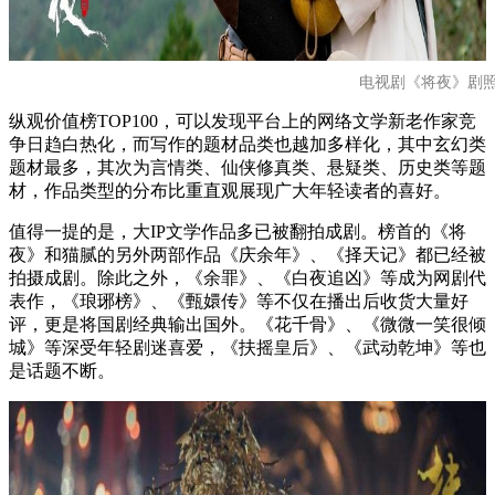
电视剧《将夜》剧
纵观价值榜TOP100，可以发现平台上的网络文学新老作家竞
争日趋白热化，而写作的题材品类也越加多样化，其中玄幻类
题材最多，其次为言情类、仙侠修真类、悬疑类、历史类等题
材，作品类型的分布比重直观展现广大年轻读者的喜好。
值得一提的是，大IP文学作品多已被翻拍成剧。榜首的《将
夜》和猫腻的另外两部作品《庆余年》、《择天记》都已经被
拍摄成剧。除此之外，《余罪》、《白夜追凶》等成为网剧代
表作，《琅琊榜》、《甄嬛传》等不仅在播出后收货大量好
评，更是将国剧经典输出国外。《花千骨》、《微微一笑很倾
城》等深受年轻剧迷喜爱，《扶摇皇后》、《武动乾坤》等也
是话题不断。