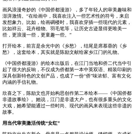
画风浪漫奇妙的《中国侨都漫游》，多了年轻人的审美趣味和
澎湃激情。“在绘画中，我喜欢注入一些艺术性的符号，来启
发想象力。比如，绘画碉楼时，我喜欢穿插一些现代的元素，
比如祥云、花卉植物、羽毛笔等，让历史古迹显得更唯美一
些，更浪漫一些，更童趣一些。”
打开绘本，前言是余光中的《乡愁》，结尾是席慕蓉的《乡
愁》，这套绘本，其实就是陈励文献给家乡江门的礼物。
《中国侨都漫游》的绘本出版后，在江门当地和侨二代当中引
起了很大的反响，不仅成为侨都第一本中英双语、精装印刷的
深具创新特色的文创产品，也成了一份“侨”味浓郁、富有文化
内涵的手信礼物。
欣喜之下，陈励文也开始构思创作第二本绘本——《中国侨都
非遗故事绘》。她说，江门是非遗大户，也有很多重头的文化
大戏，她希望能通过一些时尚、现代的画风来表现这些非遗的
故事。
用当代审美激活传统“女红”