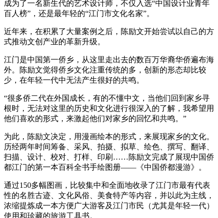
成为了一名新生代的艺术设计师，不仅入选“中国设计业青年
百人榜”，还是最年轻的“江门市文化名家”。
近年来，在积累了大量案例之后，陈励文开始尝试以自己的方
式推动文创产业的革新升级。
江门是中国第一侨乡，从这里走出去的数百万华裔华侨遍布海
外。陈励文觉得侨乡文化注重传统的多，创新的形态却比较
少，在年轻一代中无法产生很好的共鸣。
“很多侨二代在外国成长，有的不懂中文，当他们回到家乡寻
根时，无法对这里的历史和文化进行很深入的了解，我希望用
他们喜欢的形式，来激起他们对家乡的回忆和共鸣。”
为此，陈励文决定，用漫画绘本的形式，来展现家乡的文化。
历经两年时间筹备、采风、拍摄、拟草、绘色、撰写、翻译、
扫描、设计、校对、打样、印刷……陈励文完成了展现中国侨
都江门的第一本百科全书手绘图册——《中国侨都漫游》。
通过150多幅图画，比较集中和全面地收录了江门市最有代表
性的名胜古迹、文化风俗、美食特产等内容，并以此为主线，
浓缩提炼成一本方便广大游客及江门市民（尤其是年轻一代）
使用和珍藏的旅游工具书。