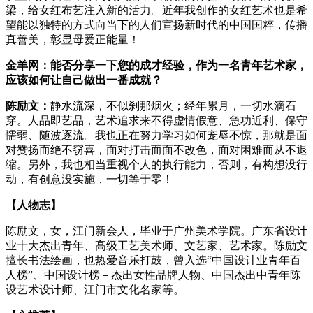
梁，给女红布艺注入新的活力。近年我创作的女红艺术也是希
望能以独特的方式向当下的人们宣扬新时代的中国国粹，传播
真善美，彰显母爱正能量！
金羊网：能否分享一下您的成才经验，作为一名青年艺术家，
应该如何让自己做出一番成就？
陈励文：
静水流深，不似刹那烟火；经年累月，一切水滴石
穿。人品即艺品，艺术追求来不得虚情假意、急功近利、保守
懦弱、随波逐流。我也正在努力学习如何宠辱不惊，那就是面
对赞扬而绝不窃喜，面对打击而面不改色，面对困难而从不退
缩。另外，我也相当重视个人的执行能力，否则，有构想没行
动，有创意没实施，一切等于零！
【人物志】
陈励文，女，江门新会人，毕业于广州美术学院。广东省设计
业十大杰出青年、高级工艺美术师、文艺家、艺术家。陈励文
擅长书法绘画，也热爱音乐打鼓，曾入选“中国设计业青年百
人榜”、中国设计榜－杰出女性品牌人物、中国杰出中青年陈
设艺术设计师、江门市文化名家等。