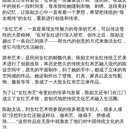
陈励文出生在新会，母亲是一名服装设计师、缝纫师。在成长
中的很长一段时间里，母亲曾给她缝制衣物、刺绣。这段美好
的记忆，让陈励文心中一直有着一个梦想，希望把传统的“母
女相传”的女红，重新进行创造和传承。
“女红艺术，一直是展现女性魅力的母亲的艺术，可以传达母
性的大爱精神。”在对女红进行深入研究、创作之后，陈励文
趟出了一条自己的路子——用当代的创意的方式来激活女红，
使它与现代生活融合。
拼布艺术，是民间女红的精髓代表。陈励文对女红传统工艺美
术进行了创新改良，将历史悠久的传统女红布艺融入现代的陈
设空间中，原先的平面制作，到了她的手中，都成了立体的有
空间感的作品。她还制作出了壁饰、灯具、家具以及女性配
饰、服装等等，形成了一大批女红布艺立体作品。
为了让“女红布艺”有更好的传承与发展，陈励文还专门在江门
成立了女红艺术馆，首创式地把传统文化艺术融入生活圈。
陈励文说，到女红艺术馆参观的很多都是年轻人，很多人感
叹“没想到女红还能这样玩，做布艺、做扇子、拼接成
块……“这些作品在无形中就激发了他们对中国传统文化的关
注。