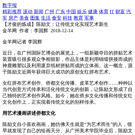
数字报
精彩推荐
滚动
新闻
广州
广东
中国
娱乐
健康
体育
IT
财富
汽
车
房产
美食
图集
生活
食安
科技
教育
军事
【才俊的炼成】陈励文：让传统文化实现艺术新生
金羊网
作者：李国辉
2018-12-14
金羊网记者 李国辉
近日，在广州国际艺博会的展览上，一组新颖夺目的拼贴艺术
装置吸引很多观众争相留影，作品主体是利用锦缎拼接而成的
神鹿雕塑以及利用废弃纸材拼贴而成的立体画。这一概念，源
于陈励文近两年获得巨大成功的原创女红拼布艺术。
女红拼布艺术创作、侨都文化传播、皮革艺术创作……种种以
当代创意方式传承和活化传统文化的创新，让陈励文形成了自
己独特的艺术创作风格。如今，她在侨乡文化传播和传统女红
文化创作上，正实现着传统文化的别样传承。
用艺术漫画讲述侨都文化
陈励文自小喜欢画画，她仿佛天生就是“为艺术而生”的人，很
早就发现了自己的绘画天分。从广州美术学院毕业后，陈励文