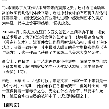
“我希望除了女红作品本身带来的震撼之美，还能通过新颖丰
富的展陈视觉达到体验互动，通过原创设计的布艺衍生品达到
惊喜激活，力图使观众在商业活动过程中感受到艺术的美好，
为年轻一代奉上惊喜和感动。”陈励文说。
2016年2月，陈励文在江门东西文创艺术空间举办了第一场女
红艺术展览，为了纪念母女俩的艺术合作，她将展览命名为
《母亲的艺术》。近百件女红作品同时惊艳亮相，吸引了许多
观众，获得一致好评，其中最引人瞩目的是大型拼布作品《诗
与远方》，这一作品也获得了国家级工艺美术大赛的金奖。
事实上，在超过十五年艺术创作职业生涯中，陈励文更早已结
下硕果累累，获得国家级的专业大奖就达22项，其中最高奖
（金奖）12项。
构思、画草图……很多时候，陈励文在工作室一坐下来就是十
几个小时。忙碌时，她的创作任务相当繁重，但她对绘画，却
一直保持着一颗赤子之心。无论在什么场合下，只要条件允
许，她便会拿出自己的笔和本子，沉浸到绘画之中。
【面对面】