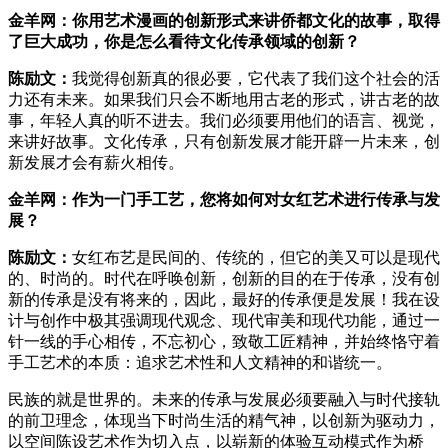
金羊网：你用艺术漫画的创新形式来讲侨都文化的故事，取得
了巨大成功，你是怎么看待文化传承领域的创新？
陈励文：
我觉得创新真的很必要，它代表了我们这个社会的活
力还有未来。如果我们只会不断地用古老的形式，讲古老的故
事，年轻人真的听不进去。我们必须要用他们的语言、视觉，
来讲好故事。文化传承，只有创新发展才能开辟一片未来，创
新发展才会有薪火相传。
金羊网：作为一门手工艺，您将如何对女红艺术进行传承与发
展？
陈励文：
女红布艺是民间的、传统的，但它的美又可以是现代
的、时尚的。时代在呼唤创新，创新的目的在于传承，没有创
新的传承是没有将来的，因此，最好的传承便是发展！我在设
计与创作中极其强调现代观念、现代审美和现代功能，通过一
针一线的手心相传，不忘初心，致敬工匠精神，并始终恪守着
手工艺术的本质：追求艺术性和人文精神的和谐统一。
民族的就是世界的。未来的传承与发展必须要融入与时代接轨
的前卫理念，体现当下时尚生活的精气神，以创新为驱动力，
以空间陈设艺术作为切入点，以崭新的体验互动模式作为桥