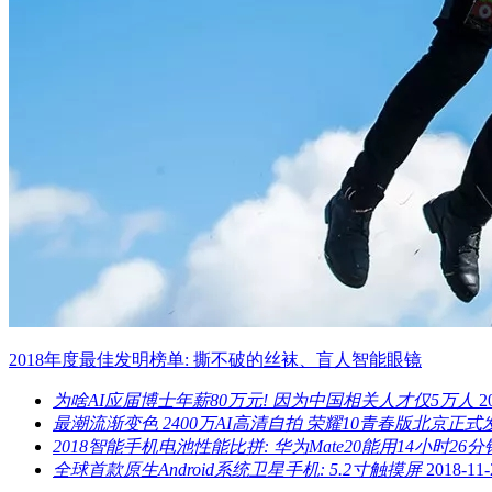
2018年度最佳发明榜单: 撕不破的丝袜、盲人智能眼镜
为啥AI应届博士年薪80万元! 因为中国相关人才仅5万人
2
最潮流渐变色 2400万AI高清自拍 荣耀10青春版北京正式
2018智能手机电池性能比拼: 华为Mate20能用14小时26分
全球首款原生Android系统卫星手机: 5.2寸触摸屏
2018-11-