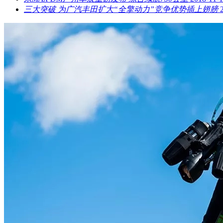
三大突破 为广汽丰田扩大“全擎动力”竞争优势插上翅膀