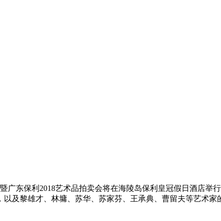
请展暨广东保利2018艺术品拍卖会将在海陵岛保利皇冠假日酒店
以及黎雄才、林墉、苏华、苏家芬、王承典、曹留夫等艺术家的