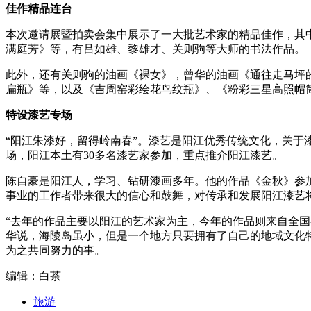
佳作精品连台
本次邀请展暨拍卖会集中展示了一大批艺术家的精品佳作，其
满庭芳》等，有吕如雄、黎雄才、关则驹等大师的书法作品。
此外，还有关则驹的油画《裸女》，曾华的油画《通往走马坪
扁瓶》等，以及《吉周窑彩绘花鸟纹瓶》、《粉彩三星高照帽
特设漆艺专场
“阳江朱漆好，留得岭南春”。漆艺是阳江优秀传统文化，关
场，阳江本土有30多名漆艺家参加，重点推介阳江漆艺。
陈自豪是阳江人，学习、钻研漆画多年。他的作品《金秋》参
事业的工作者带来很大的信心和鼓舞，对传承和发展阳江漆艺
“去年的作品主要以阳江的艺术家为主，今年的作品则来自全
华说，海陵岛虽小，但是一个地方只要拥有了自己的地域文化
为之共同努力的事。
编辑：白茶
旅游