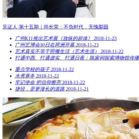
见证人·第十五期｜尚长荣：不负时代，无愧梨园
广州K11推出艺术展《放纵的超体》
2018-11-23
广州艺博会30日在琶洲开幕
2018-11-23
艺术真实不等于照搬生活（艺术生涯）
2018-11-22
打通中西、打通虚实、打通日夜：陈家祠探索博物馆传播
重点学校的孩子
2018-11-22
水煮寒冬
2018-11-22
牢记使命 把信仰擦亮
2018-11-22
捷径，是更漫长的道路
2018-11-21