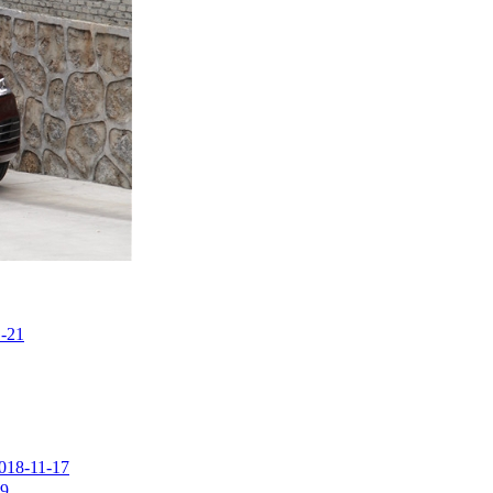
-21
018-11-17
19