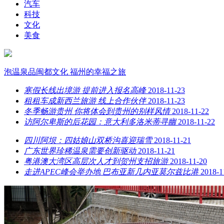
汽车
科技
文化
美食
泡温泉品闽都文化 福州的幸福之旅
寒假长线出境游 提前进入报名高峰
2018-11-23
租租车成新西兰旅游 线上合作伙伴
2018-11-23
冬季畅游贵州 你将体会到贵州的别样风情
2018-11-22
访阿尔卑斯的后花园：意大利多洛米蒂寻幽
2018-11-22
四川阿坝：四姑娘山双桥沟喜迎瑞雪
2018-11-21
广东世界珍稀温泉需要创新驱动
2018-11-21
粤港澳大湾区高层次人才到贺州支招旅游
2018-11-20
走进APEC峰会举办地 巴布亚新几内亚莫尔兹比港
2018-1