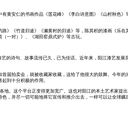
中有黄安仁的书画作品《莲花峰》《李白诗意图》《山村秋色》
的路》《竹道归途》《濑黄村的归途》等，陈其积的漆画《乐在
筒（一对）》、《湖田窑鼎式炉》等古玩。
于漆艺的诗句、故事流传已久，已为佳话。近年来，阳江漆艺发展
加首届拍卖会，就被收藏家收藏，这给了他很大的鼓舞。今年的
将起到十分积极的作用。
国各地。这个平台正变得更加宽广。这也对阳江的本土艺术家提出
特色，并尽一切可能地将它宣传和推介出去，一样可以让全球瞩