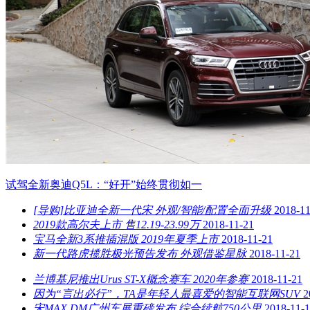
试驾全新奥迪Q5L：“好开”始终贯彻如一
[导购]比亚迪全新一代宋 外观/智能/配置全面升级
2018-11
2019款高尔夫上市 售12.19-23.99万
2018-11-21
宝马全新3系推插混版 2019年夏季上市
2018-11-21
新一代路虎揽胜极光预告发布 外观借鉴星脉
2018-11-21
兰博基尼推出Urus ST-X概念赛车 2020年参赛
2018-11-21
因为“言出必行”，TA是年轻人最喜爱的智能互联网SUV
2
宋MAX DM广州车展重磅发布 综合续航750公里
2018-11-