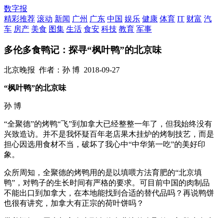
数字报
精彩推荐
滚动
新闻
广州
广东
中国
娱乐
健康
体育
IT
财富
汽
车
房产
美食
图集
生活
食安
科技
教育
军事
多伦多食鸭记：探寻“枫叶鸭”的北京味
北京晚报
作者：孙 博
2018-09-27
“枫叶鸭”的北京味
孙 博
“全聚德”的烤鸭“飞”到加拿大已经整整一年了，但我始终没有
兴致造访。并不是我怀疑百年老店果木挂炉的烤制技艺，而是
担心因选用食材不当，破坏了我心中“中华第一吃”的美好印
象。
众所周知，全聚德的烤鸭用的是以填喂方法育肥的“北京填
鸭”，对鸭子的生长时间有严格的要求。可目前中国的肉制品
不能出口到加拿大，在本地能找到合适的替代品吗？再说鸭饼
也很有讲究，加拿大有正宗的荷叶饼吗？