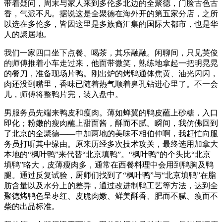
带着疑问，周末与家人来到多伦多北边的全聚德，门脸古色古
香，气派不凡。据说这是全聚德在海外开的第五家分店，之所
以选在多伦多，皆因这里是多族裔汇集的国际大都市，也是华
人的聚居地。
我们一家四口坐下点餐、喝茶，其乐融融。闲聊间，只见英俊
的师傅推着小车走过来，他面带微笑，熟练地拿起一把明晃晃
的餐刀，准备现场片鸭。刚出炉的烤鸭通体焦黄、油光闪闪，
肉还没到嘴里，香味已随着热气顺着鼻孔钻进心里了。不一会
儿，师傅将整鸭片完，装入盘中。
男服务员先端来鸭皮和瘦肉。薄如蝉翼的鸭皮蘸上砂糖，入口
即化；粉嫩的瘦肉蘸上甜面酱，酥而不腻。瞬间，我仿佛回到
了北京的全聚德——中加两地的美味不相伯仲啊，我赶忙向服
务员打听其中缘由。原来历经多次技术攻关，最终选用加拿大
本地的“枫叶鸭”来代替“北京填鸭”。“枫叶鸭”的个头比“北京
填鸭”略大，皮薄瘦肉多，通常在西餐料理中会用到鸭胸及鸭
腿。通过反复试验，厨师们找到了“枫叶鸭”与“北京填鸭”在脂
肪含量以及水分上的差异，通过改进制鸭工艺等方法，达到全
聚德烤鸭色呈枣红、皮脆肉嫩、鲜美酥香、肥而不腻、瘦而不
柴的出品标准。