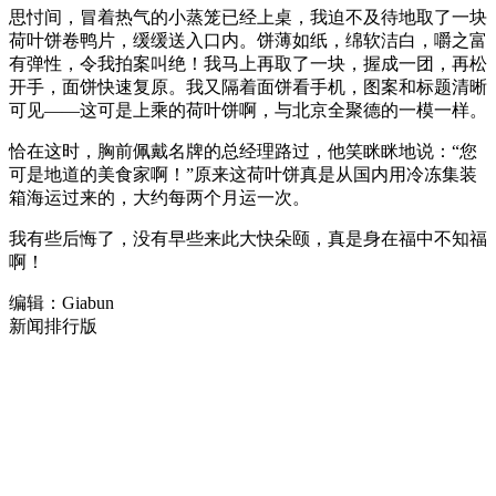
思忖间，冒着热气的小蒸笼已经上桌，我迫不及待地取了一块
荷叶饼卷鸭片，缓缓送入口内。饼薄如纸，绵软洁白，嚼之富
有弹性，令我拍案叫绝！我马上再取了一块，握成一团，再松
开手，面饼快速复原。我又隔着面饼看手机，图案和标题清晰
可见——这可是上乘的荷叶饼啊，与北京全聚德的一模一样。
恰在这时，胸前佩戴名牌的总经理路过，他笑眯眯地说：“您
可是地道的美食家啊！”原来这荷叶饼真是从国内用冷冻集装
箱海运过来的，大约每两个月运一次。
我有些后悔了，没有早些来此大快朵颐，真是身在福中不知福
啊！
编辑：Giabun
新闻排行版