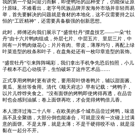
我的第一个疑问迎刃而解，即使鸭坯的品种变了，仍能保证原
汁原味。不难看出，老字号民族品牌开发海外市场并非轻而易
举，首先要解决的问题就是食材的本地化，这不仅需要持之以
恒的“工匠精神”，还需要具备极强的创新思想。
此时，师傅还向我们展示了“盛世牡丹”摆盘技艺——一朵“牡
丹”由十六片鸭肉组成，外层七片、中层五片、里层三片，中
间有一片鸭肉做花心；片片有肉、带皮，薄厚均匀，再配上绿
叶菜造型的枝条和叶子，在盘角处还有一枚印章造型的装饰。
“盛世牡丹”引来阵阵喝彩，我们拿出手机争先恐后拍照，小儿
子根本不忍心动筷子，生怕破坏了这件艺术品……
正式享用烤鸭时更有讲究，要用荷叶饼卷鸭片，辅以甜面酱、
黄瓜、葱丝等食用。清代《顺天府志》早有记载：“烤鸭子，
以片儿饽饽夹食之。”没有面饼的烤鸭即使烤得再透，在品尝
时也会感到油腻；卷上面饼再吃，才会觉得烤鸭倍儿香。
本人漂洋过海二十八年，在欧美的多个城市品尝过烤鸭，味道
虽不及全聚德，大部分倒也能凑合，可就是没有一次碰上过满
意的面饼。不是太厚，就是太薄；不是干硬得咬不动，就是湿
黏在一起分不开。