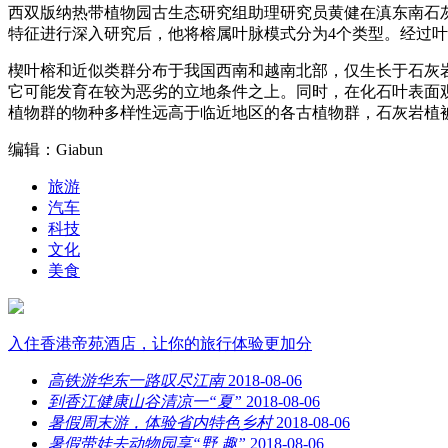
西双版纳热带植物园古生态研究组助理研究员黄健在滇东南石
特征进行深入研究后，他将榕属叶脉模式分为4个类型。经过
楔叶榕和近似类群分布于我国西南和越南北部，仅生长于石灰岩
它可能发育在较为恶劣的立地条件之上。同时，在化石叶表面
植物群的物种多样性远高于临近地区的各古植物群，石灰岩植
编辑：Giabun
旅游
汽车
科技
文化
美食
入住香港帝苑酒店，让你的旅行体验更加分
高铁游华东一路叹尽江南
2018-08-06
到香江健康山谷清凉一“夏”
2018-08-06
暑假周末游，体验省内特色乡村
2018-08-06
暑假带娃去动物园享“野 趣”
2018-08-06