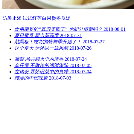
防暑止渴 试试红莲白果煲冬瓜汤
食用菌界的“真假美猴王” 你能分清楚吗？
2018-08-01
夏日蜜瓜 甜出新高度
2018-07-31
敲黑板！吃货的螃蟹季开始了！
2018-07-27
这个夏天 你还缺一瓶果醋
2018-07-26
蒲菜 品尝碧水里的清香
2018-07-24
奄仔蟹 不做作的润滑滋味
2018-07-05
在均安 寻怀旧菜中的真味
2018-07-04
腌渍的中国味道
2018-07-03