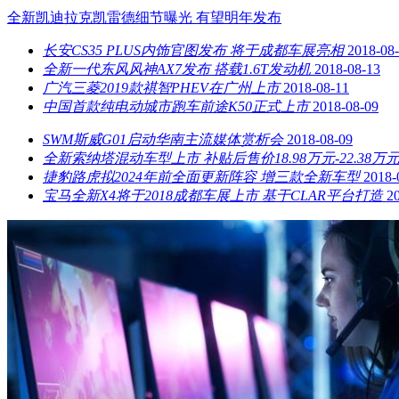
全新凯迪拉克凯雷德细节曝光 有望明年发布
长安CS35 PLUS内饰官图发布 将于成都车展亮相
2018-08
全新一代东风风神AX7发布 搭载1.6T发动机
2018-08-13
广汽三菱2019款祺智PHEV在广州上市
2018-08-11
中国首款纯电动城市跑车前途K50正式上市
2018-08-09
SWM斯威G01启动华南主流媒体赏析会
2018-08-09
全新索纳塔混动车型上市 补贴后售价18.98万元-22.38万
捷豹路虎拟2024年前全面更新阵容 增三款全新车型
2018-
宝马全新X4将于2018成都车展上市 基于CLAR平台打造
2