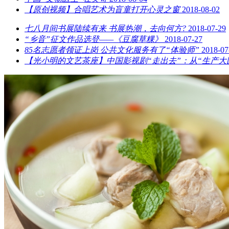
【原创视频】合唱艺术为盲童打开心灵之窗
2018-08-02
七八月间书展陆续有来 书展热潮，去向何方?
2018-07-29
“乡音”征文作品选登——《豆腐草粿》
2018-07-27
85名志愿者领证上岗 公共文化服务有了“体验师”
2018-07
【光小明的文艺茶座】中国影视剧“走出去”：从“生产大国