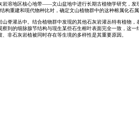
灰岩溶地区核心地带——文山盆地中进行长期古植物学研究，发
叶结构重建和现代物种比对，确定文山植物群中的这种榕属化石
山脊灌丛中。结合植物群中发现的其他石灰岩灌丛特有植物，表
观察到的细脉腺节结构与现生某些石生榕叶表面完全一致，这一
被、非石灰岩植被同时存在等生境的多样性是其重要原因。