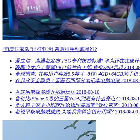
“电竞国家队”出征亚运! 幕后推手到底是谁?
爱立信、高通都发布了5G专利收费标准! 华为还在犹豫什
唤醒少女心！荣耀10GT铃兰白上线 售价2399元起
2018-0
全球调查: 其实用户喜欢5.5英寸+8核+4GB+64GB的手机
存起火安全隐患！宏碁召回部分笔记本电脑电池
2018-08-
互联网电视多维开拓新玩法
2018-08-10
售价比iPhone X贵的三星Note9到底有什么亮点?
2018-08-1
华人科学家文小刚获理论物理最高奖“狄拉克奖”
2018-08
都说平板电脑贼尴尬 为啥我觉得它很好用呢?
2018-08-09