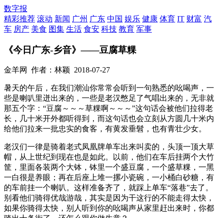
数字报
精彩推荐
滚动
新闻
广州
广东
中国
娱乐
健康
体育
IT
财富
汽
车
房产
美食
图集
生活
食安
科技
教育
军事
《今日广东-乡音》——豆腐草粿
金羊网
作者：林颖
2018-07-27
暑天的午后，在我们潮汕你常常会听到一句熟悉的吆喝声，一
些是喇叭里迸出来的，一些是老汉憋足了气唱出来的，无非就
那五个字：“豆腐～～～草粿啊～～～”这句话会被他们拉得老
长，几十米开外都听得到，而这句话也会立刻从方圆几十米内
给他们拉来一批忠实的食客，有黄发垂髫，也有青壮少女。
老汉们一律是骑着老式凤凰牌单车出来叫卖的，头顶一顶大草
帽，从上世纪到现在也是如此。以前，他们在车后挂两个大竹
筐，里面各装两个大钵，钵里一个盛豆腐，一个盛草粿，一黑
一白很是养眼；再在后座上堆一摞小瓷碗，一小桶白砂糖，有
的车前挂一个喇叭。这样准备齐了，就踩上单车“落巷”去了。
别看他们骑得优哉游哉，其实是因为干这行的不能走得太快，
如果你骑得太快，别人听到你的吆喝声从家里赶出来时，你都