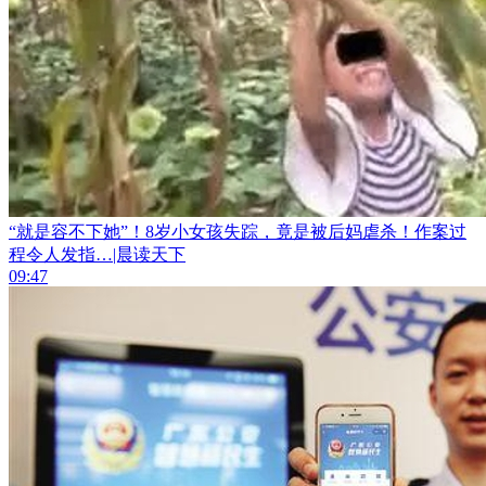
“就是容不下她”！8岁小女孩失踪，竟是被后妈虐杀！作案过
程令人发指…|晨读天下
09:47