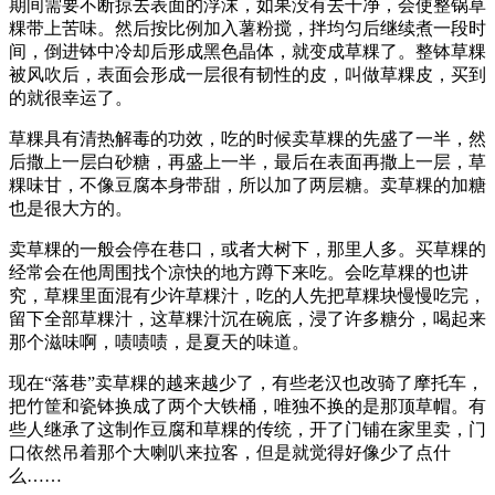
期间需要不断掠去表面的浮沫，如果没有去干净，会使整锅草
粿带上苦味。然后按比例加入薯粉搅，拌均匀后继续煮一段时
间，倒进钵中冷却后形成黑色晶体，就变成草粿了。整钵草粿
被风吹后，表面会形成一层很有韧性的皮，叫做草粿皮，买到
的就很幸运了。
草粿具有清热解毒的功效，吃的时候卖草粿的先盛了一半，然
后撒上一层白砂糖，再盛上一半，最后在表面再撒上一层，草
粿味甘，不像豆腐本身带甜，所以加了两层糖。卖草粿的加糖
也是很大方的。
卖草粿的一般会停在巷口，或者大树下，那里人多。买草粿的
经常会在他周围找个凉快的地方蹲下来吃。会吃草粿的也讲
究，草粿里面混有少许草粿汁，吃的人先把草粿块慢慢吃完，
留下全部草粿汁，这草粿汁沉在碗底，浸了许多糖分，喝起来
那个滋味啊，啧啧啧，是夏天的味道。
现在“落巷”卖草粿的越来越少了，有些老汉也改骑了摩托车，
把竹筐和瓷钵换成了两个大铁桶，唯独不换的是那顶草帽。有
些人继承了这制作豆腐和草粿的传统，开了门铺在家里卖，门
口依然吊着那个大喇叭来拉客，但是就觉得好像少了点什
么……