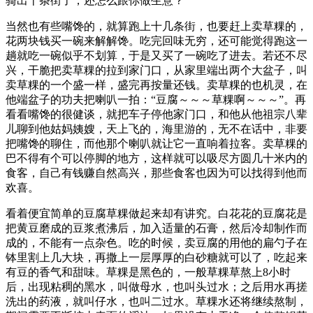
骑出十条街了，还怎么跟你做生意？
当然也有些嘴馋的，就算跑上十几条街，也要赶上卖草粿的，
花两块钱买一碗来解解馋。吃完回味无穷，还可能觉得跑这一
趟就吃一碗似乎不划算，于是又买了一碗吃了进去。若还不尽
兴，干脆把卖草粿的拉到家门口，从家里端出两个大盆子，叫
卖草粿的一个盛一样，盛完再按量还钱。卖草粿的也机灵，在
他端盆子的功夫把喇叭一拍：“豆腐～～～草粿啊～～～”。再
看看嘴馋的很健谈，就把车子停他家门口，和他从他祖宗八辈
儿聊到他姑妈姨嫂，天上飞的，海里游的，无不在话中，非要
把嘴馋的聊住，而他那个喇叭就让它一直响着拉客。卖草粿的
巴不得有个可以停脚的地方，这样就可以吸尽方圆几十米内的
食客，自己有钱赚自然高兴，那些食客也因为可以找得到他而
欢喜。
看着便宜简单的豆腐草粿做起来却有讲究。白花花的豆腐花是
把黄豆磨成的豆浆煮沸后，加入适量的石膏，然后冷却制作而
成的，不能有一点杂色。吃的时候，卖豆腐的用他的扁勺子在
钵里割上几大块，再撒上一层厚厚的白砂糖就可以了，吃起来
有豆的香气和甜味。草粿是黑色的，一般草粿草熬上8小时
后，出现粘稠的黑水，叫做母水，也叫头过水；之后用水再搓
洗出的药液，就叫仔水，也叫二过水。草粿水还将继续熬制，