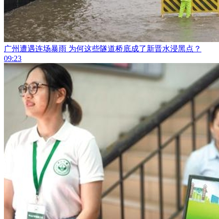
广州遭遇连场暴雨 为何这些隧道桥底成了新晋水浸黑点？
09:23