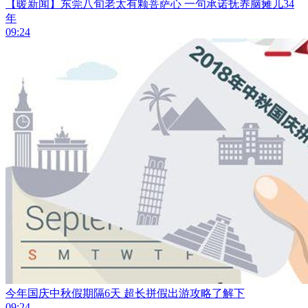
【暖新闻】东莞八旬老太有颗菩萨心 一句承诺抚养脑瘫儿34
年
09:24
今年国庆中秋假期隔6天 超长拼假出游攻略了解下
09:24