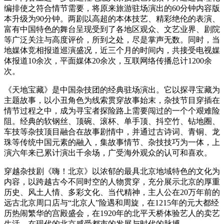
编排使之符合情节需要，将原来旅游驻场演出的60分钟内容版
本升级为90分钟。两剧以高超的本体技艺、精彩绝伦的表演、
富有中国特色的舞台呈现受到了各地区观众、文艺业界、剧院
等广泛关注与高度评价，所到之处，尽是掌声无数。同时，当
地媒体竞相报道巡演盛况，近三个月的时间内，共接受电视媒
体报道10余次，平面媒体20余次，互联网络传播总计1200余
次。
《天地宝藏》是中国杂技团的经典驻场演出。它以探寻宝藏为
主题故事，以小丑角色为线索贯穿故事始末，杂技节目穿插在
情节过程之中，成为寻宝者探险路上需要闯过的一个个艰难险
阻。经典的软钢丝、顶碗、滚杯、单手顶、抖空竹、钻地圈、
车技等杂技顶目融合在故事剧情中，并通过古诗词、青铜、龙
珠等传统中国元素的融入，集故事情节、杂技技巧为一体，上
演六年来已累计演出千余场，广受海外观众的认可和喜欢。
穿越杂技剧《嗨！北京》以浓郁的最具北京地域特色的文化为
内容，以跨越古今不同时空的人物贯穿，充分展示北京的厚重
历史、风土人情、多彩文化、当代精神，主人公在20万年前的
远古北京周口店与“北京人”险遇和周旋，在1215年的元大都经
历热闹繁华的宫殿盛会，在1920年的北平天桥体验艺人的卖艺
生活，在现代的北京感受都市的发展与时代的脉搏。