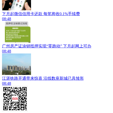
下月起微信信用卡还款 每笔将收0.1%手续费
08:48
广州房产证涂销抵押实现“零跑动” 下月起网上可办
08:48
江湛铁路开通带来惊喜 沿线数座新城已具雏形
08:48