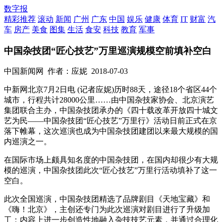
数字报
精彩推荐
滚动
新闻
广州
广东
中国
娱乐
健康
体育
IT
财富
汽
车
房产
美食
图集
生活
食安
科技
教育
军事
中国杂技团“匠心技艺”万里巡演规模空前填补空白
中国新闻网
作者：应妮
2018-07-03
中新网北京7月2日电 (记者应妮)历时88天，途径18个省区44个
城市，行程共计28000公里……由中国杂技家协会、北京演艺
集团联合主办，中国杂技团承办的《四十载改革开放四十城文
艺为民——中国杂技团“匠心技艺”万里行》活动日前正式在京
落下帷幕，这次巡演也成为中国杂技团建团以来最大规模的国
内巡演之一。
在国际市场上颇具知名度的中国杂技团，在国内却很少有大规
模的巡演，中国杂技团此次“匠心技艺”万里行活动填补了这一
空白。
此次全国巡演，中国杂技团精选了品牌剧目《天地宝藏》和
《嗨！北京》，主创还专门为此次巡演对剧目进行了升级加
工：内容上进一步创造性地融入杂技技艺元素，并通过合理化