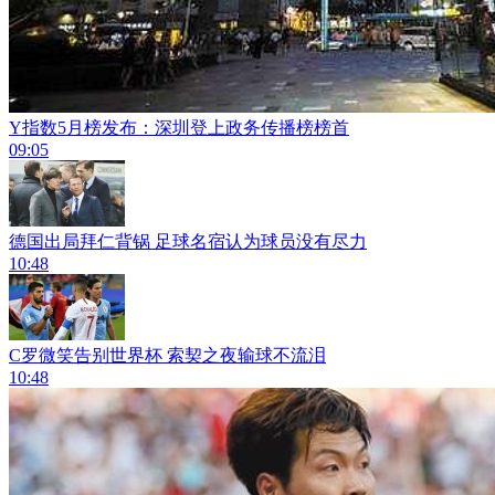
Y指数5月榜发布：深圳登上政务传播榜榜首
09:05
德国出局拜仁背锅 足球名宿认为球员没有尽力
10:48
C罗微笑告别世界杯 索契之夜输球不流泪
10:48