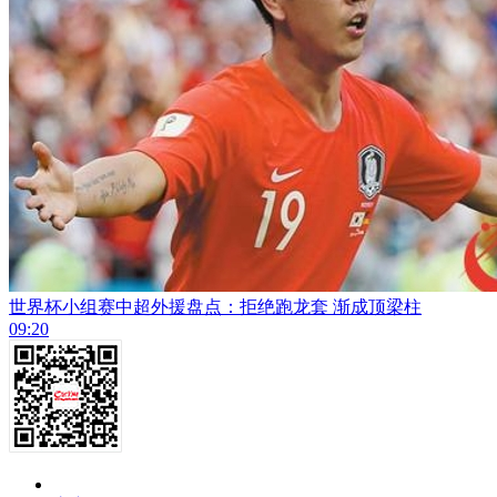
世界杯小组赛中超外援盘点：拒绝跑龙套 渐成顶梁柱
09:20