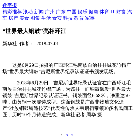
数字报
精彩推荐
滚动
新闻
广州
广东
中国
娱乐
健康
体育
IT
财富
汽
车
房产
美食
图集
生活
食安
科技
教育
军事
“世界最大铜鼓”亮相环江
新华社
作者：
2018-07-01
这是6月29日拍摄的广西环江毛南族自治县县城花竹帽广
场“世界最大铜鼓”吉尼斯世界纪录认证证书颁发现场。
2018年6月29日，吉尼斯世界纪录认证官在广西环江毛
南族自治县县城花竹帽广场，为该县一面铜鼓颁发“世界最大
铜鼓”吉尼斯世界纪录认证证书。铜鼓面径6.68米，净重达50
吨，由黄铜一次浇铸成型。这面铜鼓是广西非物质文化遗
产“壮族铜鼓铸造技艺”代表性传承人韦启初带领30多名民间工
匠，历时10个月铸造完成。新华社记者 周华 摄
1
2
3