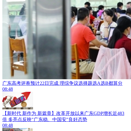
广东高考评卷预计22日完成 理综争议选择题选A选B都算分
08:48
【新时代 新作为 新篇章】改革开放以来广东GDP增长近483
倍 多亮点反映"广东稳、中国安"良好态势
08:48