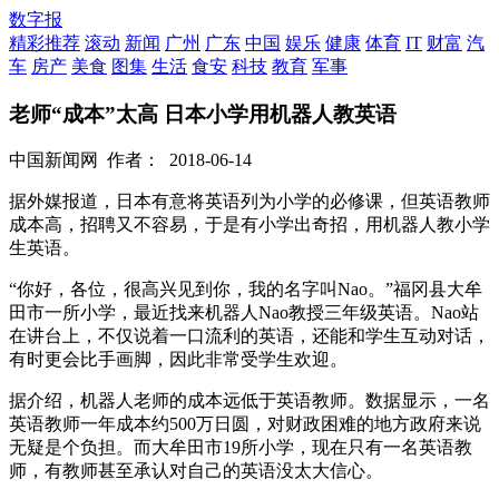
数字报
精彩推荐
滚动
新闻
广州
广东
中国
娱乐
健康
体育
IT
财富
汽
车
房产
美食
图集
生活
食安
科技
教育
军事
老师“成本”太高 日本小学用机器人教英语
中国新闻网
作者：
2018-06-14
据外媒报道，日本有意将英语列为小学的必修课，但英语教师
成本高，招聘又不容易，于是有小学出奇招，用机器人教小学
生英语。
“你好，各位，很高兴见到你，我的名字叫Nao。”福冈县大牟
田市一所小学，最近找来机器人Nao教授三年级英语。Nao站
在讲台上，不仅说着一口流利的英语，还能和学生互动对话，
有时更会比手画脚，因此非常受学生欢迎。
据介绍，机器人老师的成本远低于英语教师。数据显示，一名
英语教师一年成本约500万日圆，对财政困难的地方政府来说
无疑是个负担。而大牟田市19所小学，现在只有一名英语教
师，有教师甚至承认对自己的英语没太大信心。