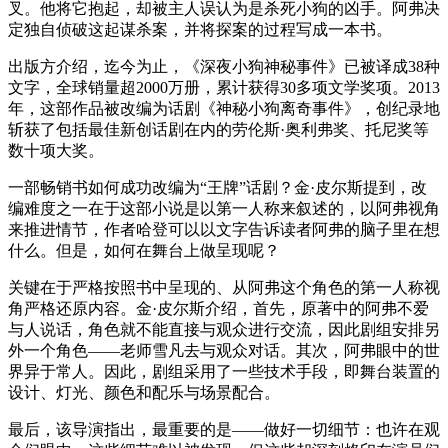
叉。他将它抱起，却被主人误认为是杀死小狗的凶手。阿弗决
定独自侦破这起谋杀案，并将探案的过程写成一本书。
出版方介绍，迄今为止，《深夜小狗神秘事件》已被译成38种
文字，全球销量超2000万册，累计获得30多项文学奖项。2013
年，这部作品被改编为话剧《神秘小狗离奇事件》，创纪录地
斩获了包括最佳新创话剧在内的劳伦斯·奥利弗奖、托尼奖等
数十项大奖。
一部畅销书如何成功改编为“王牌”话剧？金·皮尔斯提到，改
编难度之一在于这部小说是以第一人称来叙述的，以阿弗视角
来推进情节，作者哈登可以以文字告诉读者阿弗的脑子里在想
什么。但是，如何在舞台上做呈现呢？
关键在于严格按照书中呈现的、从阿弗这个角色的第一人称视
角严格还原内容。金·皮尔斯介绍，首先，原著中的阿弗不爱
与人说话，角色就不能直接与观众进行交流，因此剧组安排另
外一个角色——老师雪凡去与观众对话。其次，阿弗眼中的世
界异于常人。因此，剧组采用了一些技术手段，即舞台装置的
设计、灯光、颜色和配乐与场景配合。
最后，该导演指出，最重要的是——做好一切细节：也许在观