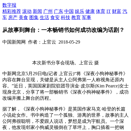
数字报
精彩推荐
滚动
新闻
广州
广东
中国
娱乐
健康
体育
IT
财富
汽
车
房产
美食
图集
生活
食安
科技
教育
军事
从故事到舞台：一本畅销书如何成功改编为话剧？
中国新闻网
作者：上官云
2018-05-29
本次新书分享会现场。上官云 摄
中新网北京5月29日电(记者 上官云)“将《深夜小狗神秘事件》
内容在舞台呈现，关键是从主人公阿弗第一人称视角还原内
容。”近日，英国国家剧院驻团导演金·皮尔斯(Kim Pearce)女士
现身北京，分享了将一部畅销书《深夜小狗神秘事件》，成功
改编并搬上舞台的历程。
据了解，《深夜小狗神秘事件》是英国作家马克·哈登的长篇
小说处女作。书中构造了一个孤独、游离的世界，故事的主人
公阿弗很聪明，不爱跟人说话，梦想是成为宇航员。一个深
夜，他发现邻家小狗威灵顿倒在了草坪上，胸口插着一把钢