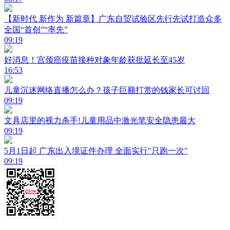
【新时代 新作为 新篇章】广东自贸试验区先行先试打造众多
全国“首创”“率先”
09:19
好消息！宫颈癌疫苗接种对象年龄获批延长至45岁
16:53
儿童沉迷网络直播怎么办？孩子巨额打赏的钱家长可讨回
09:19
文具店里的视力杀手!儿童用品中激光笔安全隐患最大
09:19
5月1日起 广东出入境证件办理 全面实行"只跑一次"
09:19