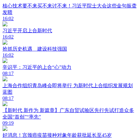
核心技术要不来买不来讨不来！习近平院士大会这些金句振聋
发聩
16:02
习近平开启上合新时代
16:02
抢抓历史机遇 建设科技强国
16:02
辛识平：习近平的上合“心”动力
08:17
上海合作组织青岛峰会即将举行 为新时代上合组织发展规划
蓝图
08:17
【新时代 新作为 新篇章】广东自贸试验区先行先试打造众多
全国“首创”“率先”
09:19
好消息！宫颈癌疫苗接种对象年龄获批延长至45岁