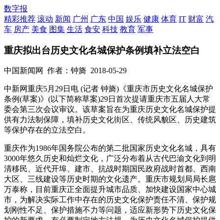
数字报
精彩推荐
滚动
新闻
广州
广东
中国
娱乐
健康
体育
IT
财富
汽
车
房产
美食
图集
生活
食安
科技
教育
军事
重庆拟出台历史文化名城保护条例填补立法空白
中国新闻网
作者：钟旖
2018-05-29
中新网重庆5月29日电 (记者 钟旖)《重庆市历史文化名城保护
条例(草案)》(以下简称草案)29日首次提请重庆市五届人大常
委会第三次会议审议。该草案旨在为重庆历史文化名城保护提
供有力法制保障，填补历史文化街区、传统风貌区、历史建筑
等保护存在的立法空白。
重庆作为1986年国务院公布的第二批国家历史文化名城，具有
3000年悠久历史和灿烂文化，广泛分布着从古代巴渝文化到明
清移民、近代开埠、建市、抗战时期国民政府战时首都、西南
大区、三线建设等历史时期的文化遗产。重庆市规划局局长扈
万泰称，目前重庆正全面提升城市品质、加快建设国家中心城
市，为解决实际工作中存在的历史文化保护责任不清、保护规
划刚性不足、保护措施不力等问题，适应新形势下历史文化保