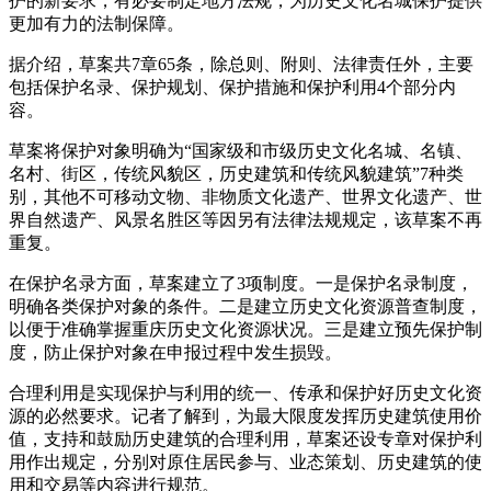
护的新要求，有必要制定地方法规，为历史文化名城保护提供
更加有力的法制保障。
据介绍，草案共7章65条，除总则、附则、法律责任外，主要
包括保护名录、保护规划、保护措施和保护利用4个部分内
容。
草案将保护对象明确为“国家级和市级历史文化名城、名镇、
名村、街区，传统风貌区，历史建筑和传统风貌建筑”7种类
别，其他不可移动文物、非物质文化遗产、世界文化遗产、世
界自然遗产、风景名胜区等因另有法律法规规定，该草案不再
重复。
在保护名录方面，草案建立了3项制度。一是保护名录制度，
明确各类保护对象的条件。二是建立历史文化资源普查制度，
以便于准确掌握重庆历史文化资源状况。三是建立预先保护制
度，防止保护对象在申报过程中发生损毁。
合理利用是实现保护与利用的统一、传承和保护好历史文化资
源的必然要求。记者了解到，为最大限度发挥历史建筑使用价
值，支持和鼓励历史建筑的合理利用，草案还设专章对保护利
用作出规定，分别对原住居民参与、业态策划、历史建筑的使
用和交易等内容进行规范。