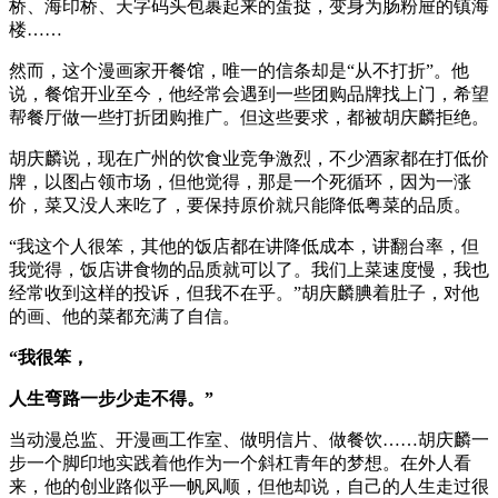
桥、海印桥、天字码头包裹起来的蛋挞，变身为肠粉屉的镇海
楼……
然而，这个漫画家开餐馆，唯一的信条却是“从不打折”。他
说，餐馆开业至今，他经常会遇到一些团购品牌找上门，希望
帮餐厅做一些打折团购推广。但这些要求，都被胡庆麟拒绝。
胡庆麟说，现在广州的饮食业竞争激烈，不少酒家都在打低价
牌，以图占领市场，但他觉得，那是一个死循环，因为一涨
价，菜又没人来吃了，要保持原价就只能降低粤菜的品质。
“我这个人很笨，其他的饭店都在讲降低成本，讲翻台率，但
我觉得，饭店讲食物的品质就可以了。我们上菜速度慢，我也
经常收到这样的投诉，但我不在乎。”胡庆麟腆着肚子，对他
的画、他的菜都充满了自信。
“我很笨，
人生弯路一步少走不得。”
当动漫总监、开漫画工作室、做明信片、做餐饮……胡庆麟一
步一个脚印地实践着他作为一个斜杠青年的梦想。在外人看
来，他的创业路似乎一帆风顺，但他却说，自己的人生走过很