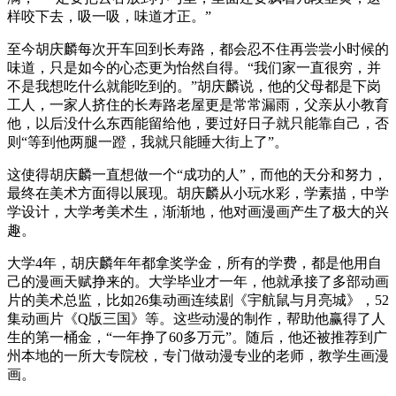
样咬下去，吸一吸，味道才正。”
至今胡庆麟每次开车回到长寿路，都会忍不住再尝尝小时候的
味道，只是如今的心态更为怡然自得。“我们家一直很穷，并
不是我想吃什么就能吃到的。”胡庆麟说，他的父母都是下岗
工人，一家人挤住的长寿路老屋更是常常漏雨，父亲从小教育
他，以后没什么东西能留给他，要过好日子就只能靠自己，否
则“等到他两腿一蹬，我就只能睡大街上了”。
这使得胡庆麟一直想做一个“成功的人”，而他的天分和努力，
最终在美术方面得以展现。胡庆麟从小玩水彩，学素描，中学
学设计，大学考美术生，渐渐地，他对画漫画产生了极大的兴
趣。
大学4年，胡庆麟年年都拿奖学金，所有的学费，都是他用自
己的漫画天赋挣来的。大学毕业才一年，他就承接了多部动画
片的美术总监，比如26集动画连续剧《宇航鼠与月亮城》，52
集动画片《Q版三国》等。这些动漫的制作，帮助他赢得了人
生的第一桶金，“一年挣了60多万元”。随后，他还被推荐到广
州本地的一所大专院校，专门做动漫专业的老师，教学生画漫
画。