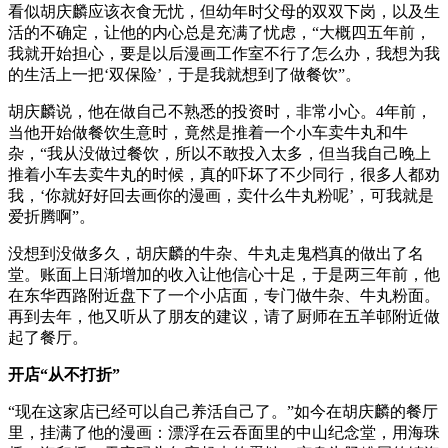
看似胡庆麟应该衣食无忧，但幼年时父母的双双下岗，以及生
活的不确定，让他的内心总是充满了忧虑，“大概四五年前，
我就开始担心，要是以后漫画工作室不行了怎么办，我想为我
的生活上一把‘双保险’，于是我就想到了做餐饮”。
胡庆麟说，他在做自己不熟悉的投资时，非常小心。4年前，
当他开始做餐饮生意时，竟然是推着一个小车卖牛丸和牛
杂，“我从没做过餐饮，所以不敢投入太多，但当我自己晚上
推着小车去卖牛丸的时候，真的吓坏了不少同行，很多人都劝
我，‘你就好好回去画你的漫画，卖什么牛丸粉呢’，可我就是
爱折腾啊”。
没想到没做多久，胡庆麟的牛杂、牛丸走鬼档真的做出了名
堂。账面上日渐增加的收入让他信心十足，于是两三年前，他
在东华西路附近盘下了一个小店面，专门做牛杂、牛丸粉面。
再到去年，他又听从了朋友的建议，请了厨师在五羊邨附近做
起了餐厅。
开店“从不打折”
“现在这家店已经可以自己养活自己了。”如今在胡庆麟的餐厅
里，挂满了他的漫画：漂浮在云吞面里的中山纪念堂，用海珠