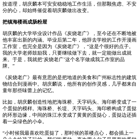
按道理，胡庆麟本可安安稳稳地工作生活，但那颗焦虑、不安
分的心，却始终催促着胡庆麟做出改变。
把镇海楼画成肠粉屉
胡庆麟的大学毕业设计作品《炭烧老广》，至今还在不断地被
他丰富出新的内涵。毕业后第二年，他辞去学校的工作开漫画
工作室，也完全是因为《炭烧老广》，“这是个很好的点子。
我的大学老师鼓励我，只要继续做下去，就一定能做出成就
来。于是，我就把‘炭烧老广’这个名字做成我工作室的品
牌。”
《炭烧老广》最有意思的是把地道的美食和广州标志性的建筑
物结合到漫画中。胡庆麟说，他所有的创作灵感，几乎都来自
童年那些味蕾上的记忆。
比如，胡庆麟创造性地把海珠桥、天字码头、海印桥变成了一
个蛋挞的模样。海珠桥、长堤、天字码头、海印桥构成了蛋挞
的环形边缘，中间的珠江水变成了黄黄的蛋挞心，蛋挞边还插
着一朵绿色的小伞。
“小时候我最喜欢吃蛋挞了，那时候的茶楼点心，都会插上一