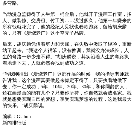
多弯路。
当动漫总监赚得了人生第一桶金后，他就开了漫画工作室，招
人、做装修、交房租、付工资……没过多久，他第一年赚来的
所有钱就花完了，他的经纪人见状也卷款跑路，留给胡庆麟
的，只有《炭烧老广》这个空壳子品牌。
后来，胡庆麟凭借着努力和天赋，在失败中汲取了经验，重新
站了起来。“我这个人很笨，没有教训，我就没办法成长，人
生的弯路一步少走不得。”胡庆麟说，其实沿着人生的弯路执
着地走下去，人就必然会找到成功之道。
“当我刚推出《炭烧老广》这部作品的时候，我的指导老师就
告诉我，这个漫画真要做起来肯定不得了，只要执着地做下
去，你一定成功，5年、10年、20年、30年，和你同龄的人，
还在画漫画的能有几个？只要你坚持，你自然就会成名家。我
就是想要实现自己的梦想，享受实现梦想的过程，这是我最大
的快乐。”胡庆麟说。
编辑：Giabun
新闻排行版