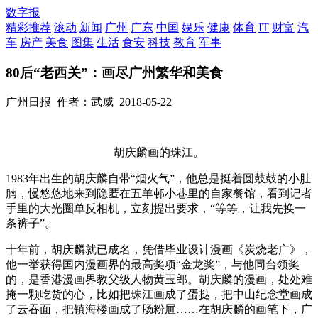
数字报
精彩推荐
滚动
新闻
广州
广东
中国
娱乐
健康
体育
IT
财富
汽
车
房产
美食
图集
生活
食安
科技
教育
军事
80后“老西关”：画尽广州繁华和美食
广州日报
作者：武威
2018-05-22
胡庆麟画的珠江。
1983年出生的胡庆麟自带“烟火气”，他总是挺着圆鼓鼓的小肚
腩，慢悠悠地来到隐匿在五羊邨小巷里的自家餐馆，看到记者
手里的大光圈单反相机，立刻提出要求，“等等，让我先换一
条裤子”。
十年前，胡庆麟就已成名，凭借毕业设计漫画《炭烧老广》，
他一举获得国内漫画界的最高奖项“金龙奖”，与他同台领奖
的，是香港漫画界教父级人物黄玉郎。胡庆麟的漫画，处处难
掩一颗吃货的心，比如把珠江画成了蛋挞，把中山纪念堂画成
了云吞面，把镇海楼画成了肠粉屉……在胡庆麟的画笔下，广