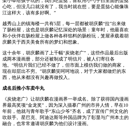
朵小伞给孩子玩的，我们吃蛋挞，喜欢用小勺子舀里面的蛋挞
心吃，但没几口就没有了，我当时就在想，要是蛋挞心能像珠
江这样大，该有多好啊。”
越秀山上的镇海楼一共有5层，每一层都被胡庆麟“拉”出来做
了肠粉屉，这也是胡庆麟记忆深处的场景：童年时，他最喜欢
和小伙伴在肠粉屉上做各种各样馅料的肠粉玩，笼屉承载着胡
庆麟关于西关美食所有的梦幻和想象。
这十余年，胡庆麟画了上千幅“炭烧老广”，这些作品最后出版
成两本漫画册，部分还被制成了明信片，被人们寄往各
地。“明信片我们已经不做了，但市面上模仿我们做的商家，
现在却层出不穷。”胡庆麟笑呵呵地说，对于大家都做烂的东
西，他从来都没有兴趣再做投入。
成名后推小车卖牛丸
《炭烧老广》让胡庆麟在漫画界一举成名。除了获得国内漫画
界最高奖项“金龙奖”，因为深入描摹广州的市井人情，早在10
年前，他就与青年歌手“东山少爷”齐名，成了宣传广州文化的
吹鼓手。星巴克、阿迪达斯等外国品牌为了彰显与广州本土的
融合，也常常邀请胡庆麟为他们设计漫画。