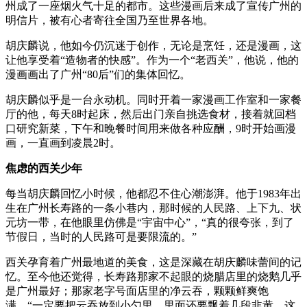
州成了一座烟火气十足的都市。这些漫画后来成了宣传广州的
明信片，被有心者寄往全国乃至世界各地。
胡庆麟说，他如今仍沉迷于创作，无论是烹饪，还是漫画，这
让他享受着“造物者的快感”。作为一个“老西关”，他说，他的
漫画画出了广州“80后”们的集体回忆。
胡庆麟似乎是一台永动机。同时开着一家漫画工作室和一家餐
厅的他，每天8时起床，然后出门亲自挑选食材，接着就回档
口研究新菜，下午和晚餐时间用来做各种应酬，9时开始画漫
画，一直画到凌晨2时。
焦虑的西关少年
每当胡庆麟回忆小时候，他都忍不住心潮澎湃。他于1983年出
生在广州长寿路的一条小巷内，那时候的人民路、上下九、状
元坊一带，在他眼里仿佛是“宇宙中心”，“真的很夸张，到了
节假日，当时的人民路可是要限流的。”
西关孕育着广州最地道的美食，这是深藏在胡庆麟味蕾间的记
忆。至今他还觉得，长寿路那家不起眼的烧腊店里的烧鹅几乎
是广州最好；那家老字号面店里的净云吞，颗颗鲜爽饱
满，“一定要把云吞放到小勺里，里面还要飘着几段韭黄，这