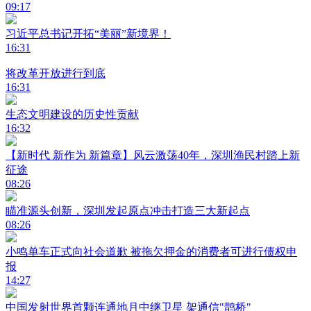
09:17
习近平总书记开拓“美丽”新境界！
16:31
将改革开放进行到底
16:31
生态文明建设的历史性贡献
16:32
【新时代 新作为 新篇章】风云激荡40年，深圳渔民村踏上新
征途
08:26
瞄准源头创新，深圳发起原点冲击打造三大新起点
08:26
小鸣单车正式向社会道歉 被拖欠押金的消费者可进行债权申
报
14:27
中国发射世界首颗连通地月中继卫星 架通信"鹊桥"