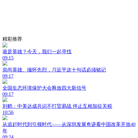
精彩推荐
谁是英雄？今天，我们一起寻找
09:15
崇尚英雄、缅怀先烈，习近平这十句话必须铭记
09:17
全国生态环境保护大会释放四大新信号
09:17
刘鹤：中美达成共识不打贸易战 停止互相加征关税
10:56
从追赶时代到引领时代——从深圳发展奇迹看中国改革开放40
年
09:24