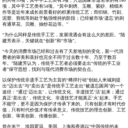
的共有10项，其中手工艺类有5项；入选国家非遗名录的有146
项，其中手工艺类有54项。“其中刺绣、玉雕、紫砂、精细木
作等是近年来成长前景看好的积累传统工艺；而织锦、竹刻、
泥塑、剪纸等则处于勉强维持的阶段；已经被市场‘遗忘’的则
有通草花、贝雕、抽纱花边等。”
“为什么同样是传统手工艺，发展境遇会有这么大的差距。”陆
建芳表示，关键就在“创新”和“市场”。
“今天的消费市场已经和过去有了天差地别的变化，新一代消
费者的审美和喜好也完全不同于过去数十年、乃至于数百
年。”陆建芳认为，传统手工艺者必须要走出“传统的手工业
者”保守思想，找到与现代消费市场的契合点。
以保护传统非遗手工艺为主旨的“稀捍行动”创始人米城则提
出“迈出去”与“卖出去”是传统手工艺走出“被遗忘困局”的一个
途径：“通过‘迈出去’，让传统文化、非遗技艺‘活’起来；通过
真正‘卖出去’，传统文化、非遗技艺才能真正‘火’起来。手艺
不能守，更不是因为保护才传承下来的。只有创新才有时代价
值，只有时代价值才有传承意义。传统技艺的理念创新、工艺
创新、审美创新、传播创新。”
曾在米兰、埃因霍温、美国、上海和香港以“中国传统的未