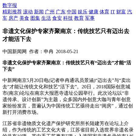
数字报
精彩推荐
滚动
新闻
广州
广东
中国
娱乐
健康
体育
IT
财富
汽
车
房产
美食
图集
生活
食安
科技
教育
军事
非遗文化保护专家齐聚南京：传统技艺只有迈出去
才能活下去
中国新闻网
作者：申冉
2018-05-21
非遗文化保护专家齐聚南京：传统技艺只有“迈出去”才能“活
下去”
中新网南京5月20日电(记者申冉通讯员景涵)“迈出去”与“卖出
去”才能让传统文化和技艺“活下去”。20日，2018国际创意城
市(南京)论坛在南京大报恩寺遗址公园举行。此次论坛以“非
遗传承、设计创新”为主题，众多国内外创意大咖与青年创意
家纷纷发言，普遍认为中国传统工艺亟待走出“闺房”，通过创
新打开消费市场。
江苏省非遗物质文化遗产保护研究所所长陆建芳在论坛上介
绍，作为传统的工艺文化大省，江苏省目前入选世界非遗名录