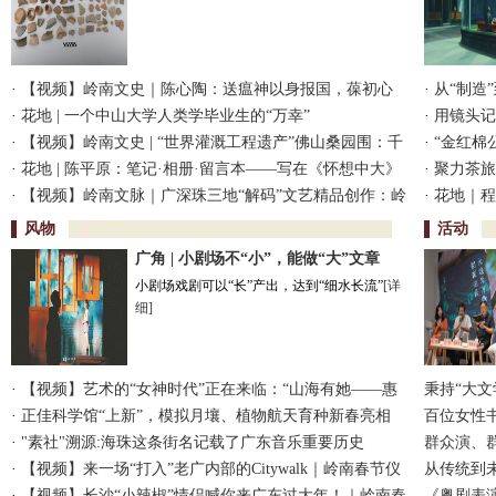
·
【视频】岭南文史｜陈心陶：送瘟神以身报国，葆初心
·
从“制造”
情寄苍生
·
花地 | 一个中山大学人类学毕业生的“万幸”
·
用镜头记
·
【视频】岭南文史 | “世界灌溉工程遗产”佛山桑园围：千
界传统手
·
“金红棉
年水脉顺势而围 文兴商盛涵育一方
·
花地 | 陈平原：笔记·相册·留言本——写在《怀想中大》
馆
·
聚力茶旅
增订版之外
·
【视频】岭南文脉｜广深珠三地“解码”文艺精品创作：岭
旅互融”新
·
花地｜程
南文化找灵感，本土人文有故事
风物
活动
广角 | 小剧场不“小”，能做“大”文章
小剧场戏剧可以“长”产出，达到“细水长流”
[详
细]
·
【视频】艺术的“女神时代”正在来临：“山海有她——惠
秉持“大
来女画家作品联展”启幕
·
正佳科学馆“上新”，模拟月壤、植物航天育种新春亮相
研究青年
百位女性
·
"素社"溯源:海珠这条街名记载了广东音乐重要历史
人艺开幕
群众演、群
·
【视频】来一场“打入”老广内部的Citywalk｜岭南春节仪
从传统到
式感③
·
【视频】长沙“小辣椒”情侣喊你来广东过大年！｜岭南春
会成功举
《粤剧表