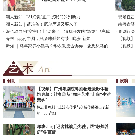
·
潮人新知 | “AI幻觉”正干扰我们的判断力
·
现场直击
·
潮人新知｜请准备！厄尔尼诺又要来了
·
南粤古驿
·
混合动力的“空中巴士”要来了！清华开发的“游龙”已完成
东省政协
·
粤剧行会
首次试飞 ｜潮人新知
·
春来百花付中厨，浅尝味鲜知有禁 | 晚会·新知
·
【视频】
·
新知 ｜马年家养小矮马？华农教授告诉你，要想想马的
年|文化中
·
【视频】
感受……
州古村！|
创意
展演
【视频】广州粤剧院粤剧妆造摄影体验
坊启幕：让粤剧从“舞台艺术”走向“生活
美学”
标志着粤剧非遗活态传承与创新传播迈出了新
的一步
[详细]
睇戏vlog | 记者挑战足尖鞋，跟“敦煌菩
萨”学芭蕾