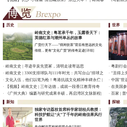
节仪式感②
出版普及
历史
世界
岭南文史 | 粤茗承千年，玉露香天下：
英德红茶与潮州单丛的故事
广货行天下——“得闲饮茶”背后有悠远的文化
传统，更有“文化广货”的传奇足迹
[详细]
·
岭南文史 | 寻迹辛亥先贤冢，清明走读寄远思
·
粤剧行会
·
岭南文史 | 3300支排球队与111年时光：共写台山“排球之
·
“丑得上
乡”传奇
·
文化入伍，他们以笔为枪！粤港抗战文化精神丰碑永伫 |
·
中国"世
烽火南粤铸丰碑⑤
·
【视频】岭南文史 | 三年达德，成就一段香江教育传奇
·
在美国参
·
《广州大典》编纂与研究成果丰硕，再启湾区文脉新程|
言“像做梦
·
百家 |
文化中国行
新知
探秘
独家专访荔枝首席科学家胡桂兵教授：
科技护航让“火”了千年的岭南佳果风行
世界
专业解说荔枝的前世今生
[详细]