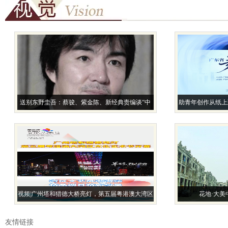
送别东野圭吾：蔡骏、紫金陈、新经典责编谈“中
助青年创作从纸上
国悬疑文学的引路人”
题推
视频|广州塔和猎德大桥亮灯，第五届粤港澳大湾区
花地·大美
文化艺术节开幕
友情链接