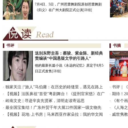
7月4日、5日，广州芭蕾舞剧院原创芭蕾舞剧
《归义》在广州大剧院正式公演
[详细]
书评
书摘
送别东野圭吾：蔡骏、紫金陈、新经典
责编谈“中国悬疑文学的引路人”
他的最新长篇小说《永远的记忆》原定于8月5
日正式发售
[详细]
·
独家关注 |“旅人”马伯庸：在历史的砖缝里，遇见在路上
·
书评｜《
的普通人
·
【视频】法医鼻祖“首登”粤剧舞台！《提刑官宋慈》在广
·
期待！2
东粤剧艺术中心演出 | 睇戏
·
岭南文史 | 寻迹辛亥先贤冢，清明走读寄远思
体中文版
·
《有个画
·
最全国宝集结！广东外贸千年大展22件国家一级文物先
讲给世界
·
《人海之
睹为快
·
【视频】花地·上书房｜马来西亚作家朵拉：我的华文阅
记忆
·
戚世隽教
读，从南洋开始
人”审美范