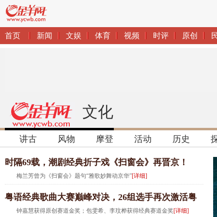
文化
讲古
风物
摩登
活动
历史
时隔69载，潮剧经典折子戏《扫窗会》再晋京！
梅兰芳曾为《扫窗会》题句“雅歌妙舞动京华”
[详细]
粤语经典歌曲大赛巅峰对决，26组选手再次激活粤
语歌曲DNA
钟嘉慧获得原创赛道金奖；包雯希、李玟桦获得经典赛道金奖
[详细]