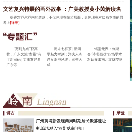
文艺复兴特展的画外故事 ：广美教授黄小茵解读名
画背后的传承与纠葛 | 博物天下
提香对乔尔乔内的超越，不仅体现在技艺层面，更体现在对绘画本质的思
考上
[详细]
“亮到九点”获高
周末七杯茶 | 新闻
蝠堂无界：刘斯
赞，广东文旅“留量”有
学魅力时刻；洋夫人奇
奋“诗书画戏”四场学术
了新密码 | 文旅友好看
遇女浴池风波；窑变天
对话奏出南北文脉交响
广东②
成……
讲古
摩登
广州黄埔新发现商周时期居民聚落遗址
喇山遗址纳入“四普”线索
[详细]